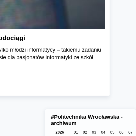
odociągi
ylko młodzi informatycy – takiemu zadaniu
ie dla pasjonatów informatyki ze szkół
#Politechnika Wrocławska -
archiwum
2026
01
02
03
04
05
06
07