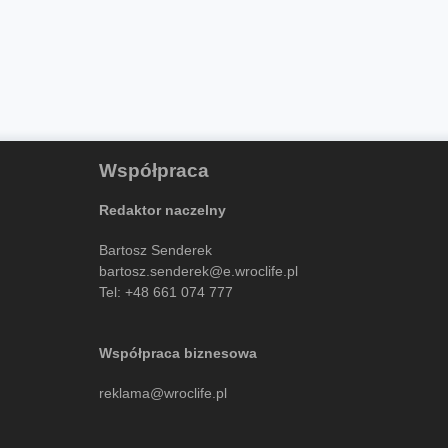
Współpraca
Redaktor naczelny
Bartosz Senderek
bartosz.senderek@e.wroclife.pl
Tel:
+48 661 074 777
Współpraca biznesowa
reklama@wroclife.pl