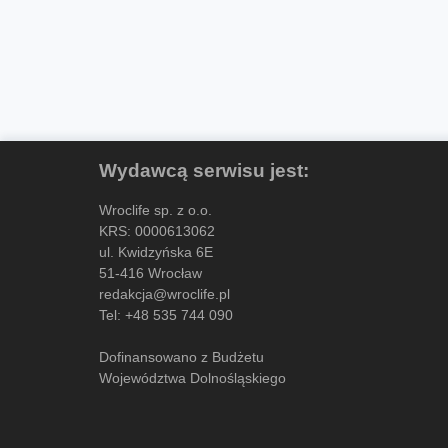
Wydawcą serwisu jest:
Wroclife sp. z o.o.
KRS: 0000613062
ul. Kwidzyńska 6E
51-416 Wrocław
redakcja@wroclife.pl
Tel:
+48 535 744 090
Dofinansowano z Budżetu
Województwa Dolnośląskiego