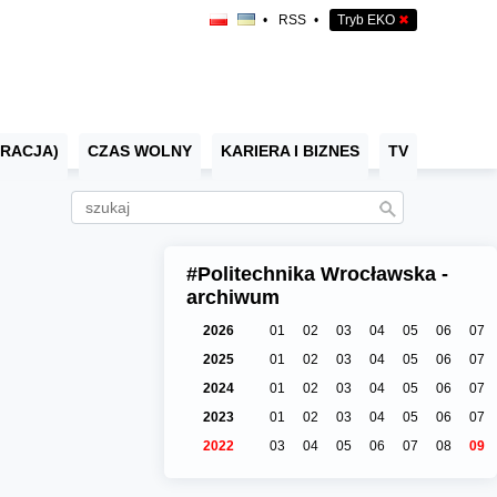
•
RSS
•
Tryb EKO
✖
RACJA)
CZAS WOLNY
KARIERA I BIZNES
TV
#Politechnika Wrocławska -
archiwum
2026
01
02
03
04
05
06
07
2025
01
02
03
04
05
06
07
2024
01
02
03
04
05
06
07
2023
01
02
03
04
05
06
07
2022
03
04
05
06
07
08
09