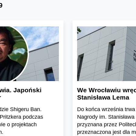
9
wia. Japoński
We Wrocławiu wręc
r
Stanisława Lema
dzie Shigeru Ban.
Do końca września trwa
 Pritzkera podczas
Nagrody im. Stanisława 
ie o projektach
przyznana przez Polite
n.
przeznaczona jest dla 