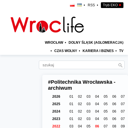
•
RSS
•
Tryb EKO
✖
WROCŁAW
•
DOLNY ŚLĄSK (AGLOMERACJA)
•
CZAS WOLNY
•
KARIERA I BIZNES
•
TV
#Politechnika Wrocławska -
archiwum
2026
01
02
03
04
05
06
07
2025
01
02
03
04
05
06
07
2024
01
02
03
04
05
06
07
2023
01
02
03
04
05
06
07
2022
03
04
05
06
07
08
09