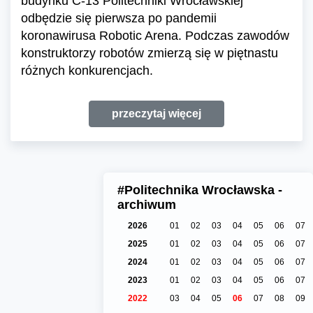
budynku C-13 Politechniki Wrocławskiej
odbędzie się pierwsza po pandemii
koronawirusa Robotic Arena. Podczas zawodów
konstruktorzy robotów zmierzą się w piętnastu
różnych konkurencjach.
przeczytaj więcej
#Politechnika Wrocławska -
archiwum
2026
01
02
03
04
05
06
07
2025
01
02
03
04
05
06
07
2024
01
02
03
04
05
06
07
2023
01
02
03
04
05
06
07
2022
03
04
05
06
07
08
09