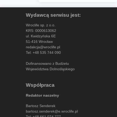
Wydawcą serwisu jest:
Wroclife sp. z o.o.
KRS: 0000613062
ul. Kwidzyńska 6E
51-416 Wrocław
redakcja@wroclife.pl
Tel:
+48 535 744 090
Dofinansowano z Budżetu
Województwa Dolnośląskiego
Współpraca
Redaktor naczelny
Bartosz Senderek
bartosz.senderek@e.wroclife.pl
Tel:
+48 661 074 777