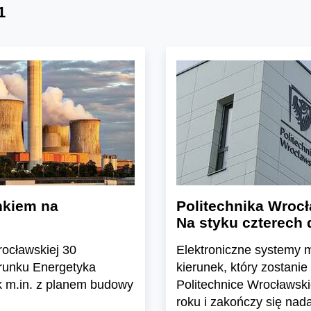
1
nkiem na
Politechnika Wroc
Na styku czterech 
rocławskiej 30
Elektroniczne systemy 
runku Energetyka
kierunek, który zostani
k m.in. z planem budowy
Politechnice Wrocławski
roku i zakończy się nada