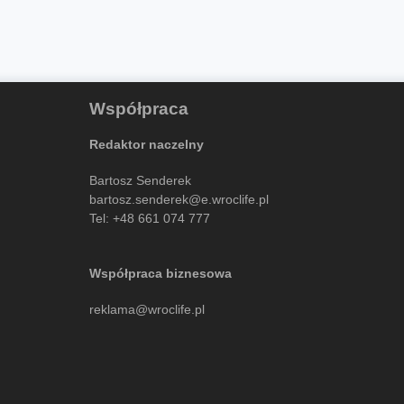
Współpraca
Redaktor naczelny
Bartosz Senderek
bartosz.senderek@e.wroclife.pl
Tel:
+48 661 074 777
Współpraca biznesowa
reklama@wroclife.pl