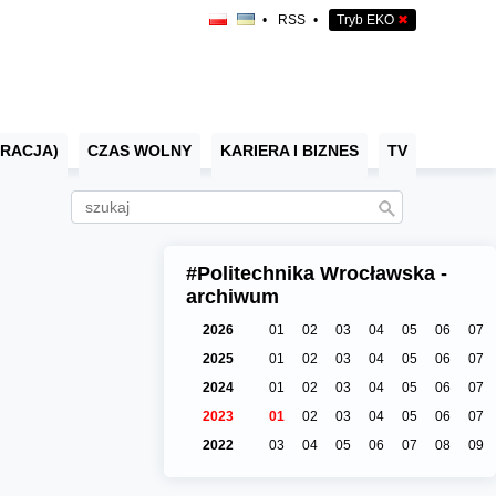
•
RSS
•
Tryb EKO
✖
RACJA)
CZAS WOLNY
KARIERA I BIZNES
TV
#Politechnika Wrocławska -
archiwum
2026
01
02
03
04
05
06
07
2025
01
02
03
04
05
06
07
2024
01
02
03
04
05
06
07
2023
01
02
03
04
05
06
07
2022
03
04
05
06
07
08
09