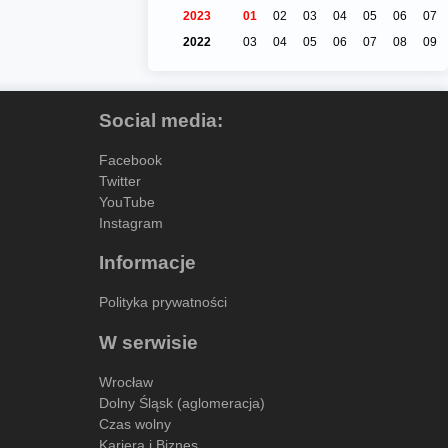
2023
01
02
03
04
05
06
07
2022
03
04
05
06
07
08
09
Social media:
Facebook
Twitter
YouTube
Instagram
Informacje
Polityka prywatności
W serwisie
Wrocław
Dolny Śląsk (aglomeracja)
Czas wolny
Kariera i Biznes