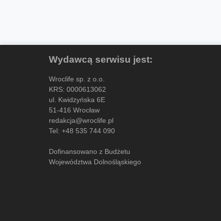
Wydawcą serwisu jest:
Wroclife sp. z o.o.
KRS: 0000613062
ul. Kwidzyńska 6E
51-416 Wrocław
redakcja@wroclife.pl
Tel:
+48 535 744 090
Dofinansowano z Budżetu
Województwa Dolnośląskiego