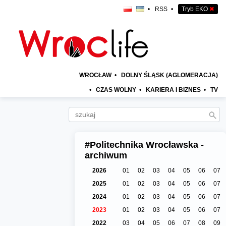
•
RSS
•
Tryb EKO
✖
WROCŁAW
•
DOLNY ŚLĄSK (AGLOMERACJA)
•
CZAS WOLNY
•
KARIERA I BIZNES
•
TV
#Politechnika Wrocławska -
archiwum
2026
01
02
03
04
05
06
07
2025
01
02
03
04
05
06
07
2024
01
02
03
04
05
06
07
2023
01
02
03
04
05
06
07
2022
03
04
05
06
07
08
09