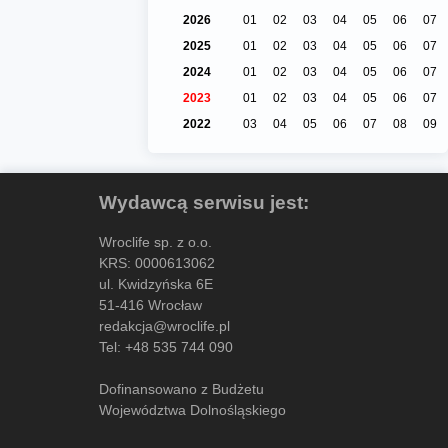
2026
01
02
03
04
05
06
07
2025
01
02
03
04
05
06
07
2024
01
02
03
04
05
06
07
2023
01
02
03
04
05
06
07
2022
03
04
05
06
07
08
09
Wydawcą serwisu jest:
Wroclife sp. z o.o.
KRS: 0000613062
ul. Kwidzyńska 6E
51-416 Wrocław
redakcja@wroclife.pl
Tel:
+48 535 744 090
Dofinansowano z Budżetu
Województwa Dolnośląskiego