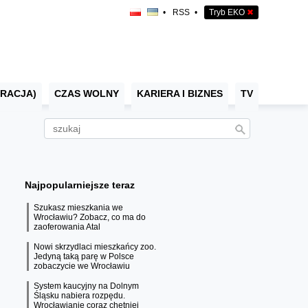
•
RSS
•
Tryb EKO
✖
RACJA)
CZAS WOLNY
KARIERA I BIZNES
TV
Najpopularniejsze teraz
Szukasz mieszkania we
Wrocławiu? Zobacz, co ma do
zaoferowania Atal
Nowi skrzydlaci mieszkańcy zoo.
Jedyną taką parę w Polsce
zobaczycie we Wrocławiu
System kaucyjny na Dolnym
Śląsku nabiera rozpędu.
Wrocławianie coraz chętniej