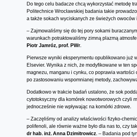
Do tego celu badacze chcą wykorzystać metodę tr
Politechnice Wrocławskiej badania takie prowadzo
a także sokach wyciskanych ze świeżych owoców 
– Zajmowaliśmy się do tej pory sokami buraczanym
warunkach potraktowaliśmy zimną plazmą atmosfe
Piotr Jamróz, prof.
PWr
.
Pierwsze wyniki eksperymentu opublikowano już
Elsevier. Wynika z nich, że modyfikowane w ten s
magnezu, manganu i cynku, co poprawia wartośc
po zastosowaniu wspomnianej metody, zachowywały
Dodatkowo w trakcie badań ustalono, że sok podda
cytotoksyczny dla komórek nowotworowych czyli 
jednocześnie nie wpływając na komórki zdrowe.
– Zaczęliśmy od analizy właściwości fizyko-chemic
polifenoli, ale równie ważne było dla nas to, czy
dr hab. inż. Anna Dzimitrowicz
. – Badania pod ty