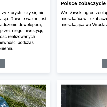
Polsce zobaczycie
zy których liczy się nie
Wrocławski ogród zoolo
zacja. Równie ważne jest
mieszkańców - czubacze 
iadczenie dewelopera,
mieszkająca we Wrocławi
przez niego inwestycji,
ość realizowanych
 pewności podczas
nienia.