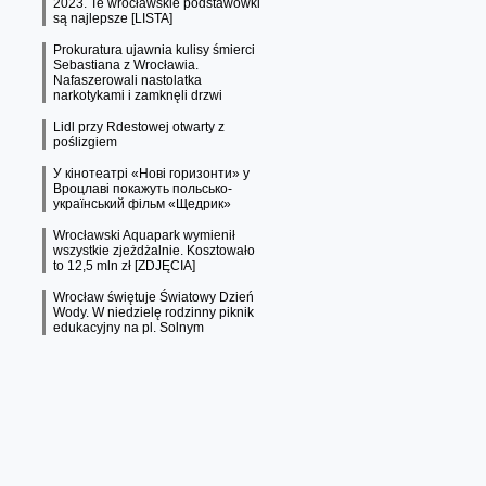
2023. Te wrocławskie podstawówki
są najlepsze [LISTA]
Prokuratura ujawnia kulisy śmierci
Sebastiana z Wrocławia.
Nafaszerowali nastolatka
narkotykami i zamknęli drzwi
Lidl przy Rdestowej otwarty z
poślizgiem
У кінотеатрі «Нові горизонти» у
Вроцлаві покажуть польсько-
український фільм «Щедрик»
Wrocławski Aquapark wymienił
wszystkie zjeżdżalnie. Kosztowało
to 12,5 mln zł [ZDJĘCIA]
Wrocław świętuje Światowy Dzień
Wody. W niedzielę rodzinny piknik
edukacyjny na pl. Solnym