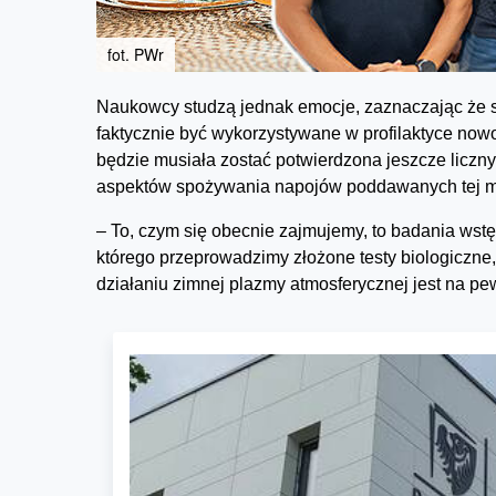
fot. PWr
Naukowcy studzą jednak emocje, zaznaczając że 
faktycznie być wykorzystywane w profilaktyce now
będzie musiała zostać potwierdzona jeszcze liczn
aspektów spożywania napojów poddawanych tej me
– To, czym się obecnie zajmujemy, to badania wst
którego przeprowadzimy złożone testy biologiczn
działaniu zimnej plazmy atmosferycznej jest na p