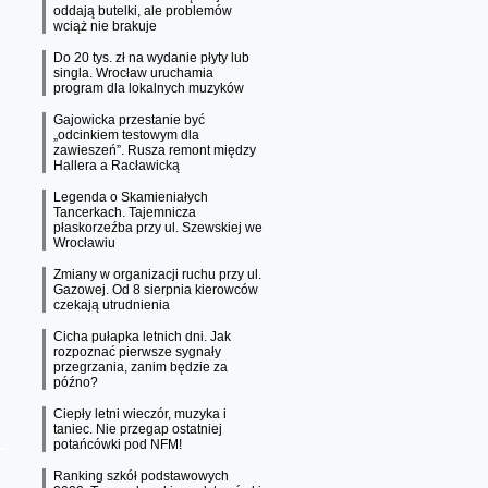
oddają butelki, ale problemów
wciąż nie brakuje
Do 20 tys. zł na wydanie płyty lub
singla. Wrocław uruchamia
program dla lokalnych muzyków
Gajowicka przestanie być
„odcinkiem testowym dla
zawieszeń”. Rusza remont między
Hallera a Racławicką
Legenda o Skamieniałych
Tancerkach. Tajemnicza
płaskorzeźba przy ul. Szewskiej we
Wrocławiu
Zmiany w organizacji ruchu przy ul.
Gazowej. Od 8 sierpnia kierowców
czekają utrudnienia
Cicha pułapka letnich dni. Jak
rozpoznać pierwsze sygnały
przegrzania, zanim będzie za
późno?
Ciepły letni wieczór, muzyka i
taniec. Nie przegap ostatniej
potańcówki pod NFM!
Ranking szkół podstawowych