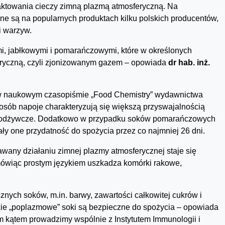
aktowania cieczy zimną plazmą atmosferyczną. Na
ne są na popularnych produktach kilku polskich producentów,
i warzyw.
i, jabłkowymi i pomarańczowymi, które w określonych
ryczną, czyli zjonizowanym gazem – opowiada
dr hab. inż.
 w naukowym czasopiśmie „Food Chemistry” wydawnictwa
posób napoje charakteryzują się większą przyswajalnością
i odżywcze. Dodatkowo w przypadku soków pomarańczowych
 one przydatność do spożycia przez co najmniej 26 dni.
wany działaniu zimnej plazmy atmosferycznej staje się
mówiąc prostym językiem uszkadza komórki rakowe,
znych soków, m.in. barwy, zawartości całkowitej cukrów i
 takie „poplazmowe” soki są bezpieczne do spożycia – opowiada
m kątem prowadzimy wspólnie z Instytutem Immunologii i