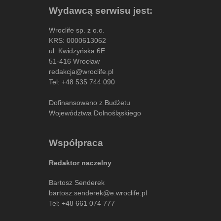
Wydawcą serwisu jest:
Wroclife sp. z o.o.
KRS: 0000613062
ul. Kwidzyńska 6E
51-416 Wrocław
redakcja@wroclife.pl
Tel:
+48 535 744 090
Dofinansowano z Budżetu
Województwa Dolnośląskiego
Współpraca
Redaktor naczelny
Bartosz Senderek
bartosz.senderek@e.wroclife.pl
Tel:
+48 661 074 777