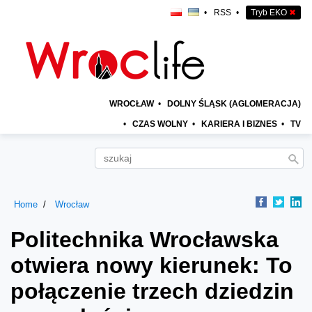
•
RSS
•
Tryb EKO
✖
WROCŁAW
•
DOLNY ŚLĄSK (AGLOMERACJA)
•
CZAS WOLNY
•
KARIERA I BIZNES
•
TV
Home
Wrocław
Politechnika Wrocławska
otwiera nowy kierunek: To
połączenie trzech dziedzin