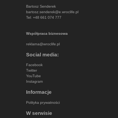
Bartosz Senderek
bartosz.senderek@e.wroclife.pl
Tel:
+48 661 074 777
Współpraca biznesowa
reklama@wroclife.pl
Social media:
Facebook
Twitter
YouTube
Instagram
Informacje
Polityka prywatności
W serwisie