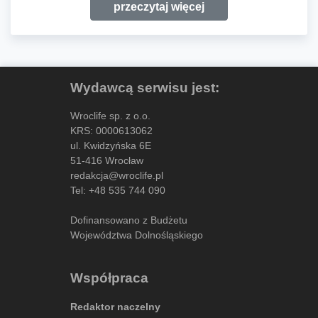
przeczytaj więcej
Wydawcą serwisu jest:
Wroclife sp. z o.o.
KRS: 0000613062
ul. Kwidzyńska 6E
51-416 Wrocław
redakcja@wroclife.pl
Tel:
+48 535 744 090
Dofinansowano z Budżetu
Województwa Dolnośląskiego
Współpraca
Redaktor naczelny