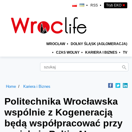
•
RSS
•
Tryb EKO
✖
WROCŁAW
•
DOLNY ŚLĄSK (AGLOMERACJA)
•
CZAS WOLNY
•
KARIERA I BIZNES
•
TV
Home
Kariera i Biznes
Politechnika Wrocławska
wspólnie z Kogeneracją
będą współpracować przy