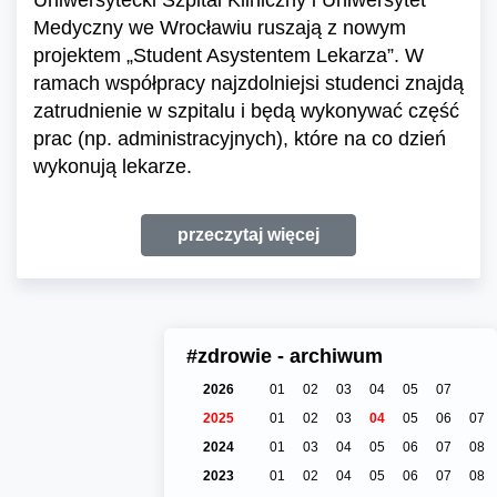
Uniwersytecki Szpital Kliniczny i Uniwersytet
Medyczny we Wrocławiu ruszają z nowym
projektem „Student Asystentem Lekarza”. W
ramach współpracy najzdolniejsi studenci znajdą
zatrudnienie w szpitalu i będą wykonywać część
prac (np. administracyjnych), które na co dzień
wykonują lekarze.
przeczytaj więcej
#zdrowie - archiwum
2026
01
02
03
04
05
07
2025
01
02
03
04
05
06
07
2024
01
03
04
05
06
07
08
2023
01
02
04
05
06
07
08