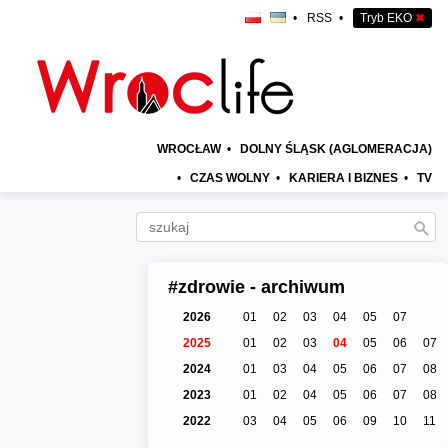
•
RSS
•
Tryb EKO
✖
WROCŁAW
•
DOLNY ŚLĄSK (AGLOMERACJA)
•
CZAS WOLNY
•
KARIERA I BIZNES
•
TV
#zdrowie - archiwum
2026
01
02
03
04
05
07
2025
01
02
03
04
05
06
07
2024
01
03
04
05
06
07
08
2023
01
02
04
05
06
07
08
2022
03
04
05
06
09
10
11