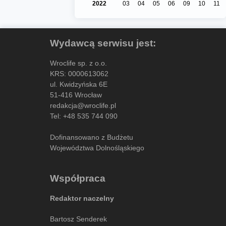
2022
03
04
05
06
09
10
11
Wydawcą serwisu jest:
Wroclife sp. z o.o.
KRS: 0000613062
ul. Kwidzyńska 6E
51-416 Wrocław
redakcja@wroclife.pl
Tel:
+48 535 744 090
Dofinansowano z Budżetu
Województwa Dolnośląskiego
Współpraca
Redaktor naczelny
Bartosz Senderek