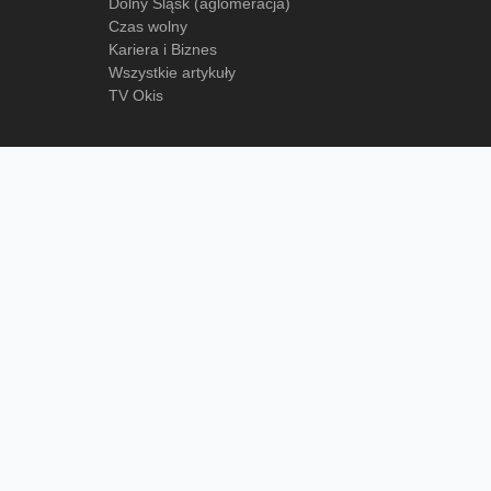
Dolny Śląsk (aglomeracja)
Czas wolny
Kariera i Biznes
Wszystkie artykuły
TV Okis