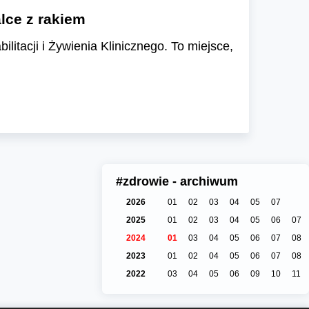
lce z rakiem
itacji i Żywienia Klinicznego. To miejsce,
#zdrowie - archiwum
2026
01
02
03
04
05
07
2025
01
02
03
04
05
06
07
2024
01
03
04
05
06
07
08
2023
01
02
04
05
06
07
08
2022
03
04
05
06
09
10
11