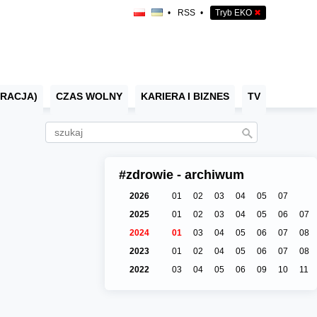
•
RSS
•
Tryb EKO
✖
RACJA)
CZAS WOLNY
KARIERA I BIZNES
TV
#zdrowie - archiwum
2026
01
02
03
04
05
07
2025
01
02
03
04
05
06
07
2024
01
03
04
05
06
07
08
2023
01
02
04
05
06
07
08
2022
03
04
05
06
09
10
11