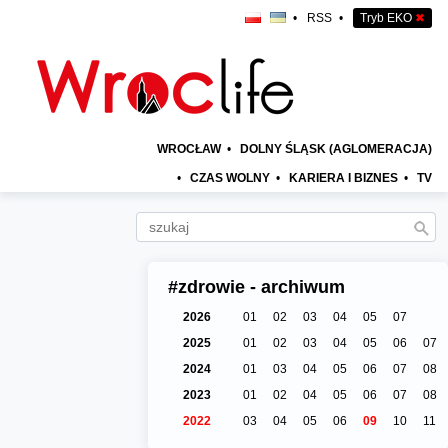
•
RSS
•
Tryb EKO
✖
WROCŁAW
•
DOLNY ŚLĄSK (AGLOMERACJA)
•
CZAS WOLNY
•
KARIERA I BIZNES
•
TV
#zdrowie - archiwum
2026
01
02
03
04
05
07
2025
01
02
03
04
05
06
07
2024
01
03
04
05
06
07
08
2023
01
02
04
05
06
07
08
2022
03
04
05
06
09
10
11