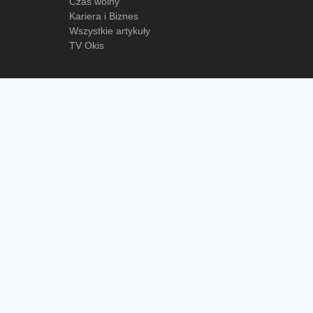
Czas wolny
Kariera i Biznes
Wszystkie artykuły
TV Okis