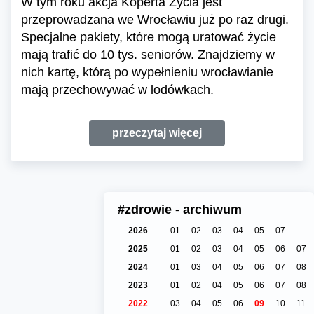
W tym roku akcja Koperta Życia jest
przeprowadzana we Wrocławiu już po raz drugi.
Specjalne pakiety, które mogą uratować życie
mają trafić do 10 tys. seniorów. Znajdziemy w
nich kartę, którą po wypełnieniu wrocławianie
mają przechowywać w lodówkach.
przeczytaj więcej
#zdrowie - archiwum
2026
01
02
03
04
05
07
2025
01
02
03
04
05
06
07
2024
01
03
04
05
06
07
08
2023
01
02
04
05
06
07
08
2022
03
04
05
06
09
10
11