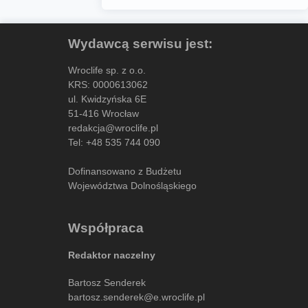
Wydawcą serwisu jest:
Wroclife sp. z o.o.
KRS: 0000613062
ul. Kwidzyńska 6E
51-416 Wrocław
redakcja@wroclife.pl
Tel:
+48 535 744 090
Dofinansowano z Budżetu
Województwa Dolnośląskiego
Współpraca
Redaktor naczelny
Bartosz Senderek
bartosz.senderek@e.wroclife.pl