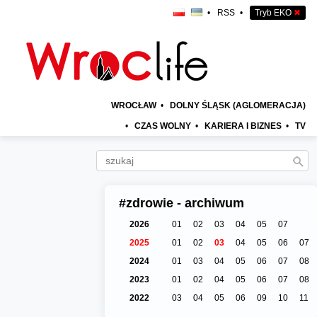
•
RSS
•
Tryb EKO
✖
WROCŁAW
•
DOLNY ŚLĄSK (AGLOMERACJA)
•
CZAS WOLNY
•
KARIERA I BIZNES
•
TV
#zdrowie - archiwum
2026
01
02
03
04
05
07
2025
01
02
03
04
05
06
07
2024
01
03
04
05
06
07
08
2023
01
02
04
05
06
07
08
2022
03
04
05
06
09
10
11