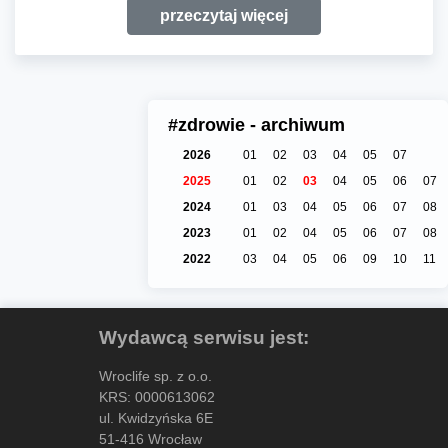
przeczytaj więcej
#zdrowie - archiwum
2026
01
02
03
04
05
07
2025
01
02
03
04
05
06
07
2024
01
03
04
05
06
07
08
2023
01
02
04
05
06
07
08
2022
03
04
05
06
09
10
11
Wydawcą serwisu jest:
Wroclife sp. z o.o.
KRS: 0000613062
ul. Kwidzyńska 6E
51-416 Wrocław