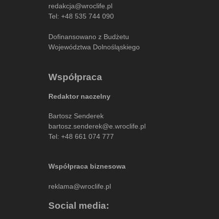
redakcja@wroclife.pl
Tel:
+48 535 744 090
Dofinansowano z Budżetu
Województwa Dolnośląskiego
Współpraca
Redaktor naczelny
Bartosz Senderek
bartosz.senderek@e.wroclife.pl
Tel:
+48 661 074 777
Współpraca biznesowa
reklama@wroclife.pl
Social media: