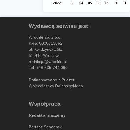
2022
03
04
05
06
09
10
11
Wydawcą serwisu jest:
Wroclife sp. z o.o.
KRS: 0000613062
ul. Kwidzyńska 6E
51-416 Wrocław
redakcja@wroclife.pl
Tel:
+48 535 744 090
Dofinansowano z Budżetu
Województwa Dolnośląskiego
Współpraca
Redaktor naczelny
Bartosz Senderek