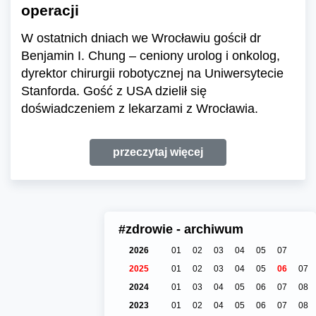
operacji
W ostatnich dniach we Wrocławiu gościł dr
Benjamin I. Chung – ceniony urolog i onkolog,
dyrektor chirurgii robotycznej na Uniwersytecie
Stanforda. Gość z USA dzielił się
doświadczeniem z lekarzami z Wrocławia.
przeczytaj więcej
#zdrowie - archiwum
2026
01
02
03
04
05
07
2025
01
02
03
04
05
06
07
2024
01
03
04
05
06
07
08
2023
01
02
04
05
06
07
08