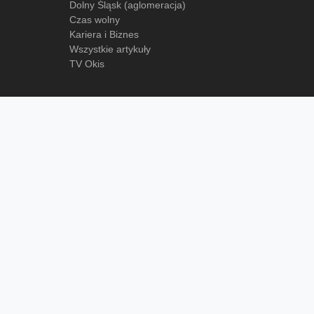
Dolny Śląsk (aglomeracja)
Czas wolny
Kariera i Biznes
Wszystkie artykuły
TV Okis