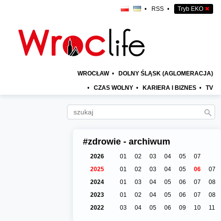
•
RSS
•
Tryb EKO
✖
WROCŁAW
•
DOLNY ŚLĄSK (AGLOMERACJA)
•
CZAS WOLNY
•
KARIERA I BIZNES
•
TV
#zdrowie - archiwum
2026
01
02
03
04
05
07
2025
01
02
03
04
05
06
07
2024
01
03
04
05
06
07
08
2023
01
02
04
05
06
07
08
2022
03
04
05
06
09
10
11