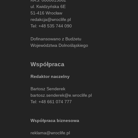
ul. Kwidzyńska 6E
51-416 Wrocław
redakcja@wroclife.pl
Tel:
+48 535 744 090
Dofinansowano z Budżetu
Województwa Dolnośląskiego
Współpraca
Redaktor naczelny
Bartosz Senderek
bartosz.senderek@e.wroclife.pl
Tel:
+48 661 074 777
Współpraca biznesowa
reklama@wroclife.pl