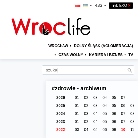
•
RSS
•
Tryb EKO
✖
WROCŁAW
•
DOLNY ŚLĄSK (AGLOMERACJA)
•
CZAS WOLNY
•
KARIERA I BIZNES
•
TV
#zdrowie - archiwum
2026
01
02
03
04
05
07
2025
01
02
03
04
05
06
07
2024
01
03
04
05
06
07
08
2023
01
02
04
05
06
07
08
2022
03
04
05
06
09
10
11