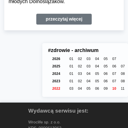
młodych Dolnoślązaków.
przeczytaj więcej
#zdrowie - archiwum
2026
01
02
03
04
05
07
2025
01
02
03
04
05
06
07
2024
01
03
04
05
06
07
08
2023
01
02
04
05
06
07
08
2022
03
04
05
06
09
10
11
Wydawcą serwisu jest:
Wroclife sp. z o.o.
KRS: 0000613062