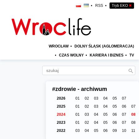
•
RSS
•
Tryb EKO
✖
WROCŁAW
•
DOLNY ŚLĄSK (AGLOMERACJA)
•
CZAS WOLNY
•
KARIERA I BIZNES
•
TV
#zdrowie - archiwum
2026
01
02
03
04
05
07
2025
01
02
03
04
05
06
07
2024
01
03
04
05
06
07
08
2023
01
02
04
05
06
07
08
2022
03
04
05
06
09
10
11