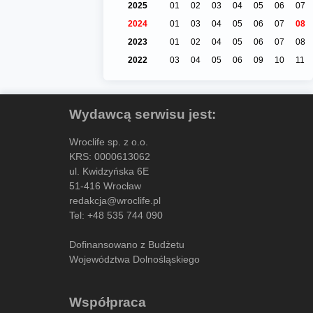
2025
01
02
03
04
05
06
07
2024
01
03
04
05
06
07
08
2023
01
02
04
05
06
07
08
2022
03
04
05
06
09
10
11
Wydawcą serwisu jest:
Wroclife sp. z o.o.
KRS: 0000613062
ul. Kwidzyńska 6E
51-416 Wrocław
redakcja@wroclife.pl
Tel:
+48 535 744 090
Dofinansowano z Budżetu
Województwa Dolnośląskiego
Współpraca