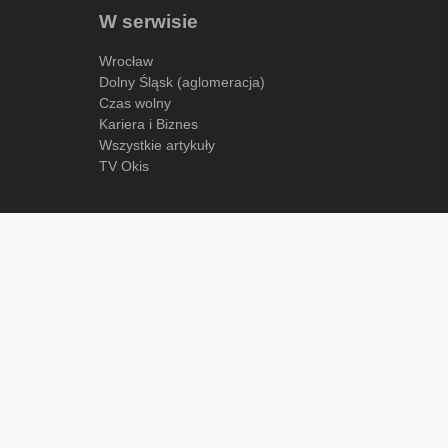
W serwisie
Wrocław
Dolny Śląsk (aglomeracja)
Czas wolny
Kariera i Biznes
Wszystkie artykuły
TV Okis