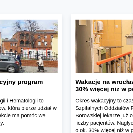
acyjny program
Wakacje na wrocła
30% więcej niż w p
i i Hematologii to
Okres wakacyjny to czas
ów, która bierze udział w
Szpitalnych Oddziałów 
jekcie ma pomóc we
Borowskiej lekarze już
y.
liczby pacjentów. Nagły
o ok. 30% więcej niż w 