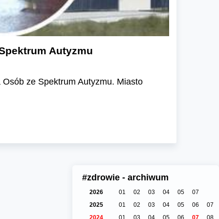
 Spektrum Autyzmu
a Osób ze Spektrum Autyzmu. Miasto
#zdrowie - archiwum
2026
01
02
03
04
05
07
2025
01
02
03
04
05
06
07
2024
01
03
04
05
06
07
08