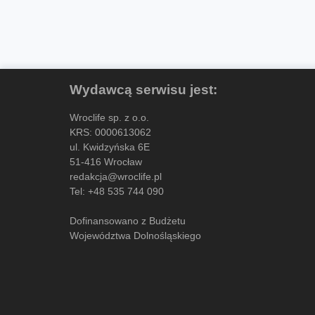
Wydawcą serwisu jest:
Wroclife sp. z o.o.
KRS: 0000613062
ul. Kwidzyńska 6E
51-416 Wrocław
redakcja@wroclife.pl
Tel:
+48 535 744 090
Dofinansowano z Budżetu
Województwa Dolnośląskiego