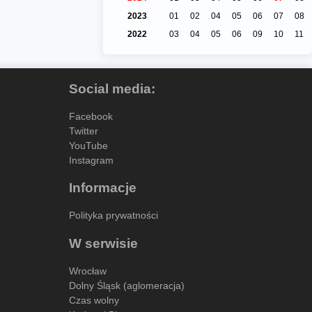
2023
01
02
04
05
06
07
08
2022
03
04
05
06
09
10
11
Social media:
Facebook
Twitter
YouTube
Instagram
Informacje
Polityka prywatności
W serwisie
Wrocław
Dolny Śląsk (aglomeracja)
Czas wolny