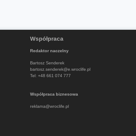
Współpraca
Redaktor naczelny
Bartosz Senderek
bartosz.senderek@e.wroclife.pl
Tel:
+48 661 074 777
Współpraca biznesowa
reklama@wroclife.pl