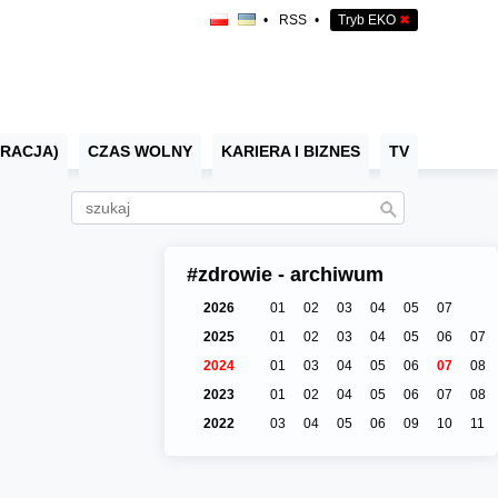
•
RSS
•
Tryb EKO
✖
RACJA)
CZAS WOLNY
KARIERA I BIZNES
TV
#zdrowie - archiwum
2026
01
02
03
04
05
07
2025
01
02
03
04
05
06
07
2024
01
03
04
05
06
07
08
2023
01
02
04
05
06
07
08
2022
03
04
05
06
09
10
11