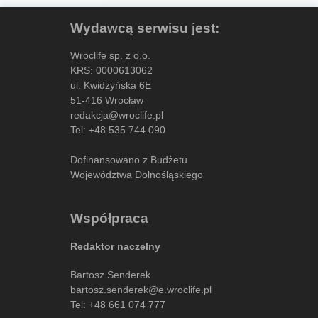
Wydawcą serwisu jest:
Wroclife sp. z o.o.
KRS: 0000613062
ul. Kwidzyńska 6E
51-416 Wrocław
redakcja@wroclife.pl
Tel:
+48 535 744 090
Dofinansowano z Budżetu
Województwa Dolnośląskiego
Współpraca
Redaktor naczelny
Bartosz Senderek
bartosz.senderek@e.wroclife.pl
Tel:
+48 661 074 777