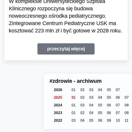
W kompleksie Uniwersyteckiego Szpitala
Klinicznego rozpoczyna się budowa
noweoczesnego ośrodka pediatrycznego.
Zintegrowane Centrum Pediatryczne USK ma
kosztować 223 mln zł i być gotowe w 2028 roku.
przeczytaj więcej
#zdrowie - archiwum
2026
01
02
03
04
05
07
2025
01
02
03
04
05
06
07
2024
01
03
04
05
06
07
08
2023
01
02
04
05
06
07
08
2022
03
04
05
06
09
10
11