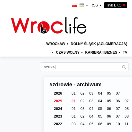
•
RSS
•
Tryb EKO
✖
WROCŁAW
•
DOLNY ŚLĄSK (AGLOMERACJA)
•
CZAS WOLNY
•
KARIERA I BIZNES
•
TV
#zdrowie - archiwum
2026
01
02
03
04
05
07
2025
01
02
03
04
05
06
07
2024
01
03
04
05
06
07
08
2023
01
02
04
05
06
07
08
2022
03
04
05
06
09
10
11