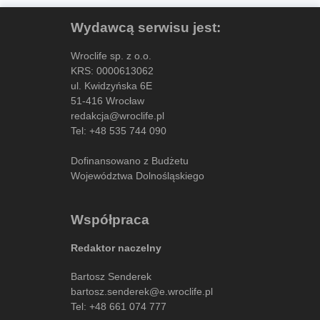
Wydawcą serwisu jest:
Wroclife sp. z o.o.
KRS: 0000613062
ul. Kwidzyńska 6E
51-416 Wrocław
redakcja@wroclife.pl
Tel:
+48 535 744 090
Dofinansowano z Budżetu
Województwa Dolnośląskiego
Współpraca
Redaktor naczelny
Bartosz Senderek
bartosz.senderek@e.wroclife.pl
Tel:
+48 661 074 777