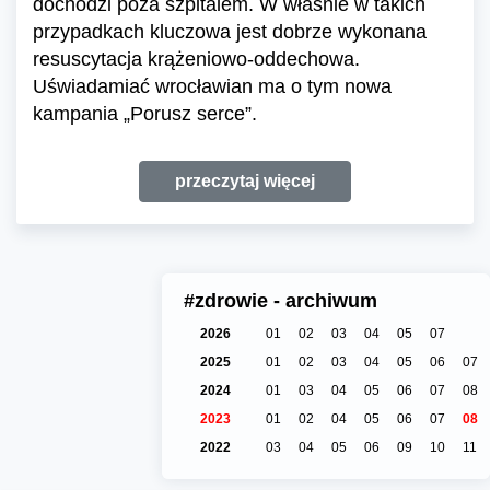
dochodzi poza szpitalem. W właśnie w takich
przypadkach kluczowa jest dobrze wykonana
resuscytacja krążeniowo-oddechowa.
Uświadamiać wrocławian ma o tym nowa
kampania „Porusz serce”.
przeczytaj więcej
#zdrowie - archiwum
2026
01
02
03
04
05
07
2025
01
02
03
04
05
06
07
2024
01
03
04
05
06
07
08
2023
01
02
04
05
06
07
08
2022
03
04
05
06
09
10
11