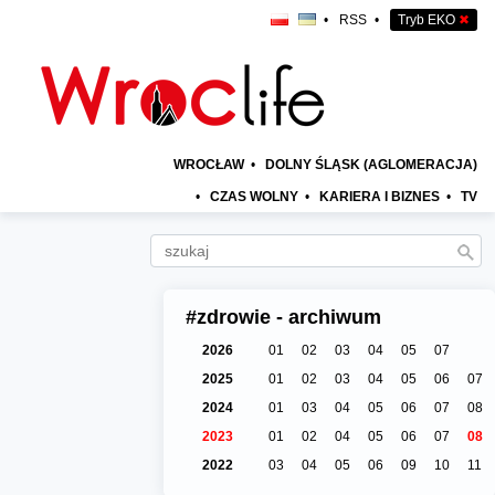
•
RSS
•
Tryb EKO
✖
WROCŁAW
•
DOLNY ŚLĄSK (AGLOMERACJA)
•
CZAS WOLNY
•
KARIERA I BIZNES
•
TV
#zdrowie - archiwum
2026
01
02
03
04
05
07
2025
01
02
03
04
05
06
07
2024
01
03
04
05
06
07
08
2023
01
02
04
05
06
07
08
2022
03
04
05
06
09
10
11