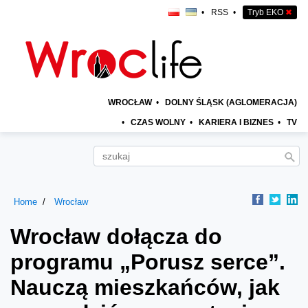
•
RSS
•
Tryb EKO
✖
WROCŁAW
•
DOLNY ŚLĄSK (AGLOMERACJA)
•
CZAS WOLNY
•
KARIERA I BIZNES
•
TV
Home
Wrocław
Wrocław dołącza do
programu „Porusz serce”.
Nauczą mieszkańców, jak