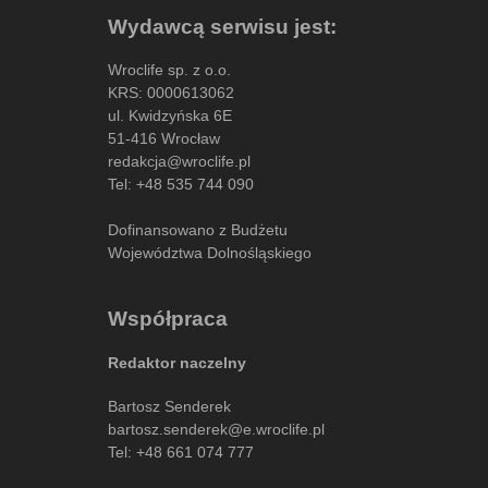
Wydawcą serwisu jest:
Wroclife sp. z o.o.
KRS: 0000613062
ul. Kwidzyńska 6E
51-416 Wrocław
redakcja@wroclife.pl
Tel:
+48 535 744 090
Dofinansowano z Budżetu
Województwa Dolnośląskiego
Współpraca
Redaktor naczelny
Bartosz Senderek
bartosz.senderek@e.wroclife.pl
Tel:
+48 661 074 777