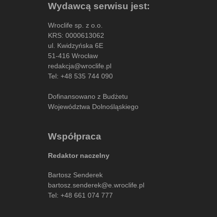
Wydawcą serwisu jest:
Wroclife sp. z o.o.
KRS: 0000613062
ul. Kwidzyńska 6E
51-416 Wrocław
redakcja@wroclife.pl
Tel:
+48 535 744 090
Dofinansowano z Budżetu
Województwa Dolnośląskiego
Współpraca
Redaktor naczelny
Bartosz Senderek
bartosz.senderek@e.wroclife.pl
Tel:
+48 661 074 777