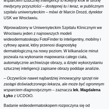
wsparciem sztucznej inteligencji to kolejny krok w stronę
medycyny przyszłości – dostępnej tu i teraz, w publicznym
szpitalu uniwersyteckim –
mówi dr Marcin Drozd, dyrektor
USK we Wrocławiu.
Wprowadzony w Uniwersyteckim Szpitalu Klinicznym we
Wrocławiu jeden z najnowszych modeli
wideodermatoskopu FotoFinder to inteligentny, mobilny i
cyfrowy aparat, który przenosi diagnostykę
dermatologiczną na nowy poziom. W kilkanaście minut
pozwala na wykonanie mapowania całego ciała,
automatycznie archiwizuje obrazy, a dzięki wykorzystaniu
sztucznej inteligencji zapisane obrazy poddaje analizie.
–
Oczywiście nawet najbardziej innowacyjny sprzęt nie
zastąpi doświadczonego lekarza, ale może być ogromnym
wsparciem diagnostycznym –
zaznacza
lek. Magdalena
Łyko
z UCDOiO.
Badanie wideodermatoskopem rozpoczyna się od