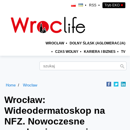
•
RSS
•
Tryb EKO
✖
WROCŁAW
•
DOLNY ŚLĄSK (AGLOMERACJA)
•
CZAS WOLNY
•
KARIERA I BIZNES
•
TV
Home
Wrocław
Wrocław:
Wideodermatoskop na
NFZ. Nowoczesne