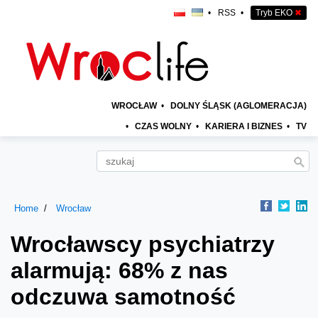
•
RSS
•
Tryb EKO
✖
WROCŁAW
•
DOLNY ŚLĄSK (AGLOMERACJA)
•
CZAS WOLNY
•
KARIERA I BIZNES
•
TV
Home
Wrocław
Wrocławscy psychiatrzy
alarmują: 68% z nas
odczuwa samotność