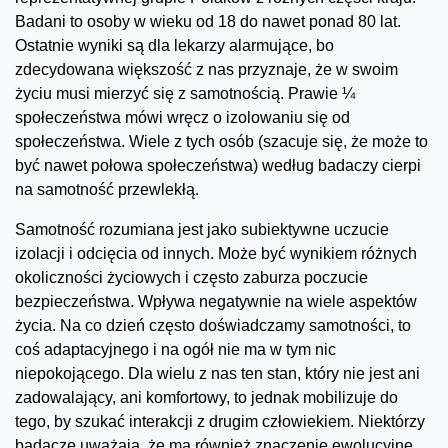
Badani to osoby w wieku od 18 do nawet ponad 80 lat.
Ostatnie wyniki są dla lekarzy alarmujące, bo
zdecydowana większość z nas przyznaje, że w swoim
życiu musi mierzyć się z samotnością. Prawie ¼
społeczeństwa mówi wręcz o izolowaniu się od
społeczeństwa. Wiele z tych osób (szacuje się, że może to
być nawet połowa społeczeństwa) według badaczy cierpi
na samotność przewlekłą.
Samotność rozumiana jest jako subiektywne uczucie
izolacji i odcięcia od innych. Może być wynikiem różnych
okoliczności życiowych i często zaburza poczucie
bezpieczeństwa. Wpływa negatywnie na wiele aspektów
życia. Na co dzień często doświadczamy samotności, to
coś adaptacyjnego i na ogół nie ma w tym nic
niepokojącego. Dla wielu z nas ten stan, który nie jest ani
zadowalający, ani komfortowy, to jednak mobilizuje do
tego, by szukać interakcji z drugim człowiekiem. Niektórzy
badacze uważają, że ma również znaczenie ewolucyjne.