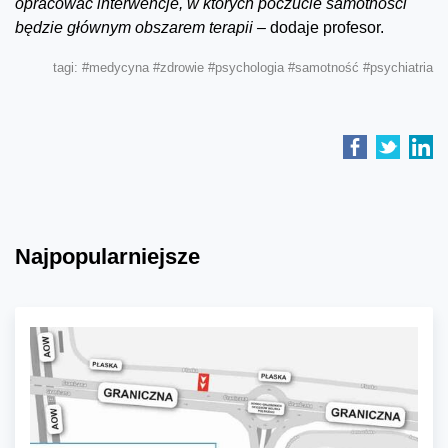
opracować interwencje, w których poczucie samotności
będzie głównym obszarem terapii –
dodaje profesor.
tagi:
#medycyna
#zdrowie
#psychologia
#samotność
#psychiatria
Najpopularniejsze