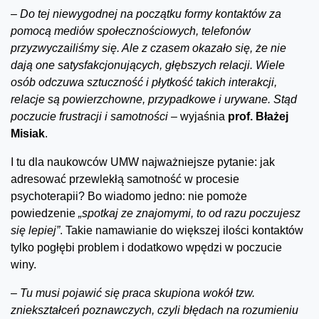
–
Do tej niewygodnej na początku formy kontaktów za
pomocą mediów społecznościowych, telefonów
przyzwyczailiśmy się. Ale z czasem okazało się, że nie
dają one satysfakcjonujących, głębszych relacji. Wiele
osób odczuwa sztuczność i płytkość takich interakcji,
relacje są powierzchowne, przypadkowe i urywane. Stąd
poczucie frustracji i samotności –
wyjaśnia
prof. Błażej
Misiak
.
I tu dla naukowców UMW najważniejsze pytanie: jak
adresować przewlekłą samotność w procesie
psychoterapii? Bo wiadomo jedno: nie pomoże
powiedzenie
„spotkaj ze znajomymi, to od razu poczujesz
się lepiej”
. Takie namawianie do większej ilości kontaktów
tylko pogłębi problem i dodatkowo wpędzi w poczucie
winy.
–
Tu musi pojawić się praca skupiona wokół tzw.
zniekształceń poznawczych, czyli błędach na rozumieniu