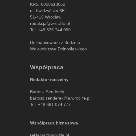
KRS: 0000613062
ul. Kwidzyńska 6E
51-416 Wrocław
redakcja@wroclife.pl
Tel:
+48 535 744 090
Dofinansowano z Budżetu
Województwa Dolnośląskiego
Współpraca
Redaktor naczelny
Bartosz Senderek
bartosz.senderek@e.wroclife.pl
Tel:
+48 661 074 777
Współpraca biznesowa
reklama@wroclife.pl