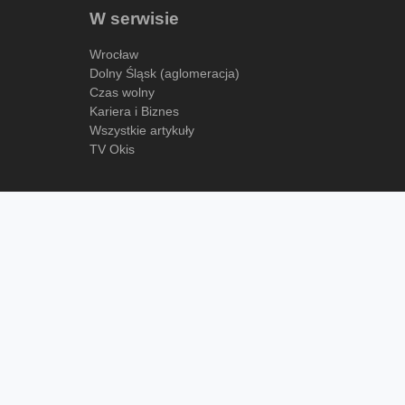
W serwisie
Wrocław
Dolny Śląsk (aglomeracja)
Czas wolny
Kariera i Biznes
Wszystkie artykuły
TV Okis