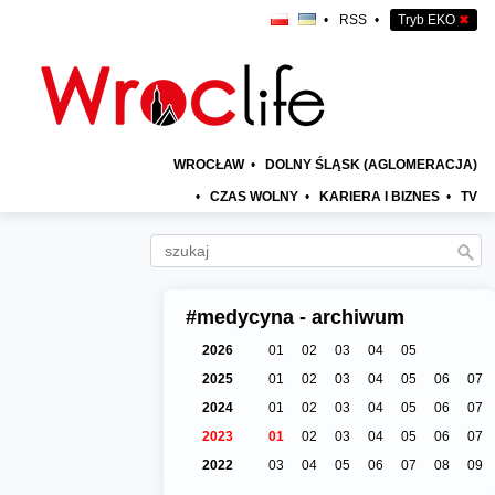
•
RSS
•
Tryb EKO
✖
WROCŁAW
•
DOLNY ŚLĄSK (AGLOMERACJA)
•
CZAS WOLNY
•
KARIERA I BIZNES
•
TV
#medycyna - archiwum
2026
01
02
03
04
05
2025
01
02
03
04
05
06
07
2024
01
02
03
04
05
06
07
2023
01
02
03
04
05
06
07
2022
03
04
05
06
07
08
09