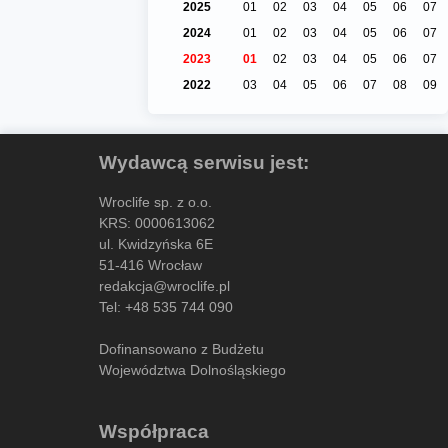
2025
01
02
03
04
05
06
07
2024
01
02
03
04
05
06
07
2023
01
02
03
04
05
06
07
2022
03
04
05
06
07
08
09
Wydawcą serwisu jest:
Wroclife sp. z o.o.
KRS: 0000613062
ul. Kwidzyńska 6E
51-416 Wrocław
redakcja@wroclife.pl
Tel:
+48 535 744 090
Dofinansowano z Budżetu
Województwa Dolnośląskiego
Współpraca