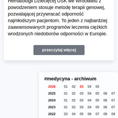
Hematologii Dziecięcej USK we Wrocławiu z
powodzeniem stosuje metodę terapii genowej,
pozwalającej przywracać odporność
najmłodszym pacjentom. To jeden z najbardziej
zaawansowanych programów leczenia ciężkich
wrodzonych niedoborów odporności w Europie.
przeczytaj więcej
#medycyna - archiwum
2026
01
02
03
04
05
2025
01
02
03
04
05
06
07
2024
01
02
03
04
05
06
07
2023
01
02
03
04
05
06
07
2022
03
04
05
06
07
08
09