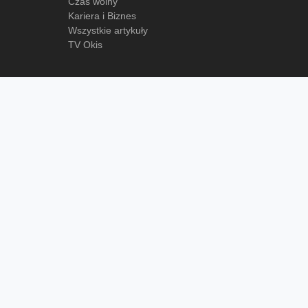
Czas wolny
Kariera i Biznes
Wszystkie artykuły
TV Okis