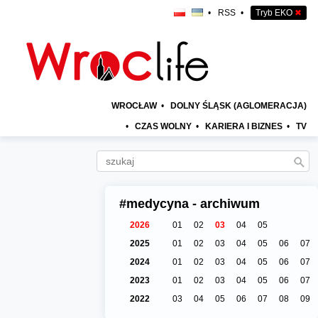
•
RSS
•
Tryb EKO
✖
WROCŁAW
•
DOLNY ŚLĄSK (AGLOMERACJA)
•
CZAS WOLNY
•
KARIERA I BIZNES
•
TV
#medycyna - archiwum
2026
01
02
03
04
05
2025
01
02
03
04
05
06
07
2024
01
02
03
04
05
06
07
2023
01
02
03
04
05
06
07
2022
03
04
05
06
07
08
09