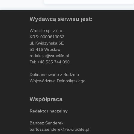
Wydawcą serwisu jest:
Wroclife sp. z o.o.
KRS: 0000613062
ul. Kwidzyńska 6E
51-416 Wrocław
redakcja@wroclife.pl
Tel:
+48 535 744 090
Dofinansowano z Budżetu
Województwa Dolnośląskiego
Współpraca
Redaktor naczelny
Bartosz Senderek
bartosz.senderek@e.wroclife.pl