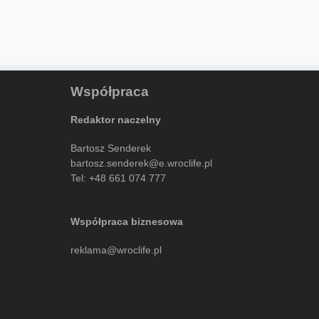
Współpraca
Redaktor naczelny
Bartosz Senderek
bartosz.senderek@e.wroclife.pl
Tel:
+48 661 074 777
Współpraca biznesowa
reklama@wroclife.pl