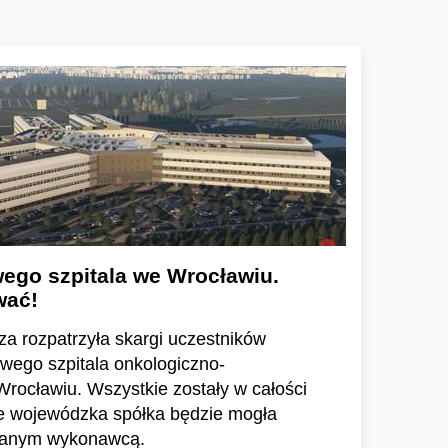
ego szpitala we Wrocławiu.
wać!
a rozpatrzyła skargi uczestników
wego szpitala onkologiczno-
rocławiu. Wszystkie zostały w całości
e wojewódzka spółka będzie mogła
ranym wykonawcą.