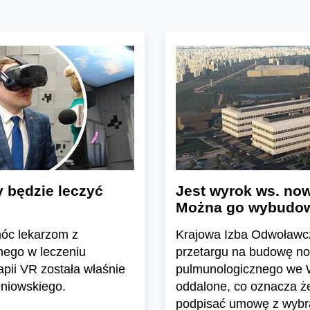
y będzie leczyć
Jest wyrok ws. now
Można go wybudo
móc lekarzom z
Krajowa Izba Odwoławcz
nego w leczeniu
przetargu na budowę no
pii VR została właśnie
pulmunologicznego we W
eniowskiego.
oddalone, co oznacza ż
podpisać umowę z wyb