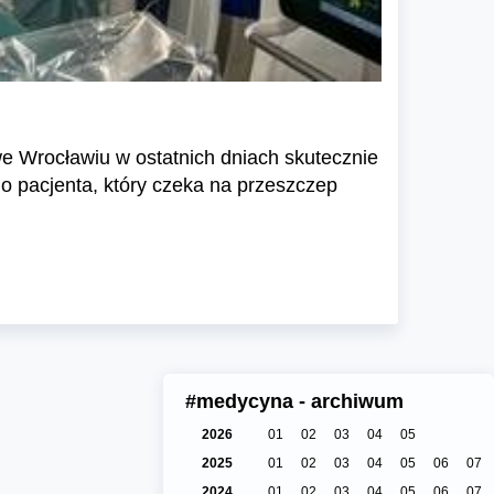
e Wrocławiu w ostatnich dniach skutecznie
go pacjenta, który czeka na przeszczep
#medycyna - archiwum
2026
01
02
03
04
05
2025
01
02
03
04
05
06
07
2024
01
02
03
04
05
06
07