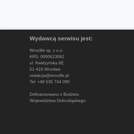
Wydawcą serwisu jest:
Wroclife sp. z o.o.
KRS: 0000613062
ul. Kwidzyńska 6E
51-416 Wrocław
redakcja@wroclife.pl
Tel:
+48 535 744 090
Dofinansowano z Budżetu
Województwa Dolnośląskiego