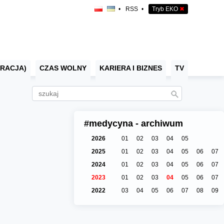
•
RSS
•
Tryb EKO
✖
RACJA)
CZAS WOLNY
KARIERA I BIZNES
TV
#medycyna - archiwum
2026
01
02
03
04
05
2025
01
02
03
04
05
06
07
2024
01
02
03
04
05
06
07
2023
01
02
03
04
05
06
07
2022
03
04
05
06
07
08
09