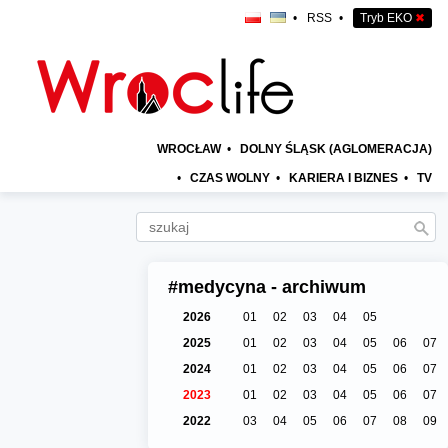
•
RSS
•
Tryb EKO
✖
WROCŁAW
•
DOLNY ŚLĄSK (AGLOMERACJA)
•
CZAS WOLNY
•
KARIERA I BIZNES
•
TV
#medycyna - archiwum
2026
01
02
03
04
05
2025
01
02
03
04
05
06
07
2024
01
02
03
04
05
06
07
2023
01
02
03
04
05
06
07
2022
03
04
05
06
07
08
09