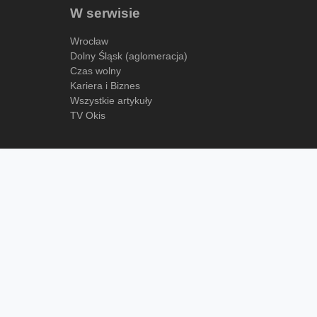
W serwisie
Wrocław
Dolny Śląsk (aglomeracja)
Czas wolny
Kariera i Biznes
Wszystkie artykuły
TV Okis