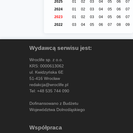
2025
01
02
03
04
05
06
07
2024
01
02
03
04
05
06
07
2023
01
02
03
04
05
06
07
2022
03
04
05
06
07
08
09
Wydawcą serwisu jest:
Wroclife sp. z o.o.
KRS: 0000613062
ul. Kwidzyńska 6E
51-416 Wrocław
redakcja@wroclife.pl
Tel:
+48 535 744 090
Dofinansowano z Budżetu
Województwa Dolnośląskiego
Współpraca