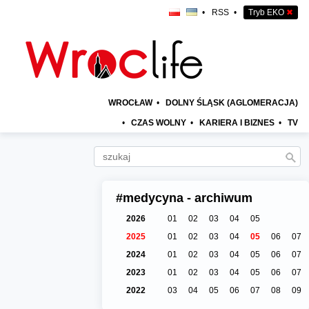
•
RSS
•
Tryb EKO
✖
WROCŁAW
•
DOLNY ŚLĄSK (AGLOMERACJA)
•
CZAS WOLNY
•
KARIERA I BIZNES
•
TV
#medycyna - archiwum
2026
01
02
03
04
05
2025
01
02
03
04
05
06
07
2024
01
02
03
04
05
06
07
2023
01
02
03
04
05
06
07
2022
03
04
05
06
07
08
09