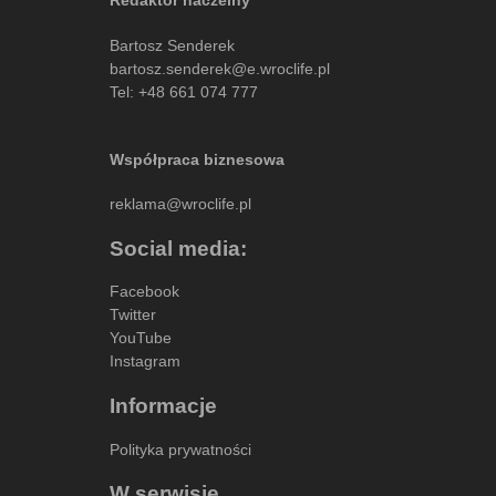
Redaktor naczelny
Bartosz Senderek
bartosz.senderek@e.wroclife.pl
Tel:
+48 661 074 777
Współpraca biznesowa
reklama@wroclife.pl
Social media:
Facebook
Twitter
YouTube
Instagram
Informacje
Polityka prywatności
W serwisie