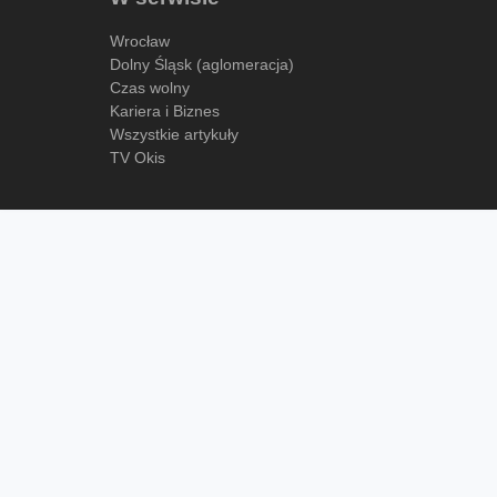
Wrocław
Dolny Śląsk (aglomeracja)
Czas wolny
Kariera i Biznes
Wszystkie artykuły
TV Okis