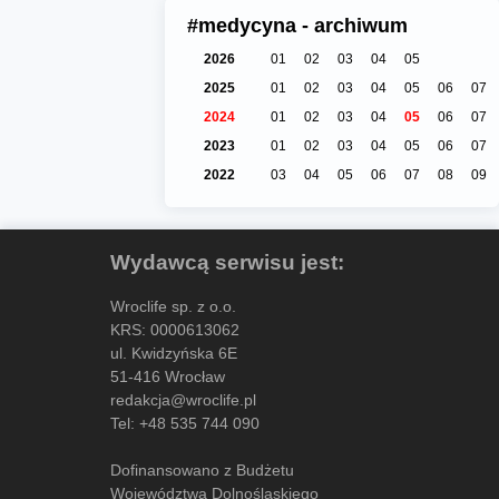
#medycyna - archiwum
2026
01
02
03
04
05
2025
01
02
03
04
05
06
07
2024
01
02
03
04
05
06
07
2023
01
02
03
04
05
06
07
2022
03
04
05
06
07
08
09
Wydawcą serwisu jest:
Wroclife sp. z o.o.
KRS: 0000613062
ul. Kwidzyńska 6E
51-416 Wrocław
redakcja@wroclife.pl
Tel:
+48 535 744 090
Dofinansowano z Budżetu
Województwa Dolnośląskiego