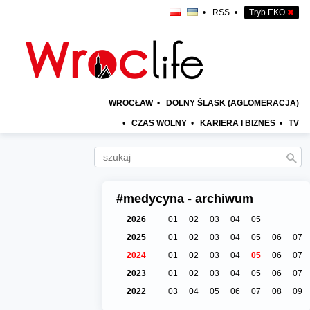
•
RSS
•
Tryb EKO
✖
WROCŁAW
•
DOLNY ŚLĄSK (AGLOMERACJA)
•
CZAS WOLNY
•
KARIERA I BIZNES
•
TV
#medycyna - archiwum
2026
01
02
03
04
05
2025
01
02
03
04
05
06
07
2024
01
02
03
04
05
06
07
2023
01
02
03
04
05
06
07
2022
03
04
05
06
07
08
09