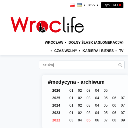
•
RSS
•
Tryb EKO
✖
WROCŁAW
•
DOLNY ŚLĄSK (AGLOMERACJA)
•
CZAS WOLNY
•
KARIERA I BIZNES
•
TV
#medycyna - archiwum
2026
01
02
03
04
05
2025
01
02
03
04
05
06
07
2024
01
02
03
04
05
06
07
2023
01
02
03
04
05
06
07
2022
03
04
05
06
07
08
09