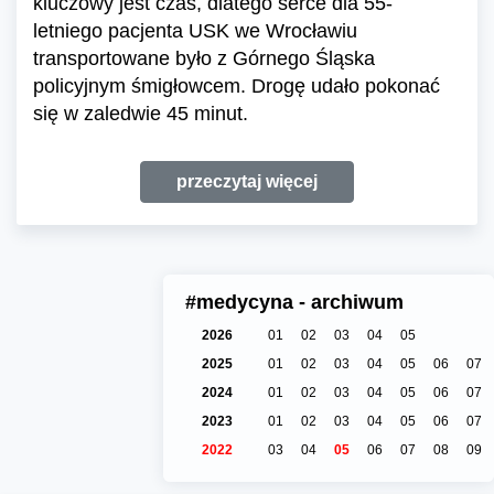
kluczowy jest czas, dlatego serce dla 55-
letniego pacjenta USK we Wrocławiu
transportowane było z Górnego Śląska
policyjnym śmigłowcem. Drogę udało pokonać
się w zaledwie 45 minut.
przeczytaj więcej
#medycyna - archiwum
2026
01
02
03
04
05
2025
01
02
03
04
05
06
07
2024
01
02
03
04
05
06
07
2023
01
02
03
04
05
06
07
2022
03
04
05
06
07
08
09