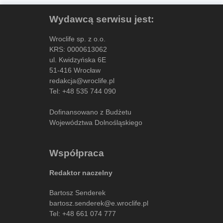
Wydawcą serwisu jest:
Wroclife sp. z o.o.
KRS: 0000613062
ul. Kwidzyńska 6E
51-416 Wrocław
redakcja@wroclife.pl
Tel:
+48 535 744 090
Dofinansowano z Budżetu
Województwa Dolnośląskiego
Współpraca
Redaktor naczelny
Bartosz Senderek
bartosz.senderek@e.wroclife.pl
Tel:
+48 661 074 777