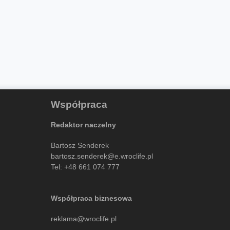
Współpraca
Redaktor naczelny
Bartosz Senderek
bartosz.senderek@e.wroclife.pl
Tel:
+48 661 074 777
Współpraca biznesowa
reklama@wroclife.pl