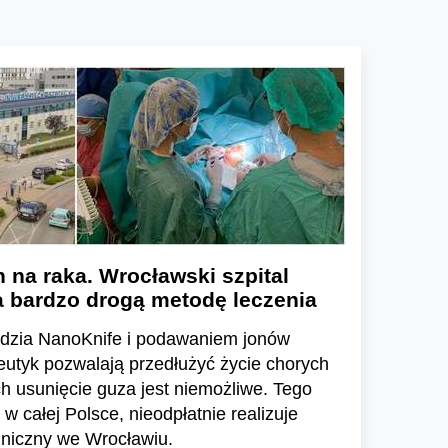
 na raka. Wrocławski szpital
a bardzo drogą metodę leczenia
ędzia NanoKnife i podawaniem jonów
eutyk pozwalają przedłużyć życie chorych
ych usunięcie guza jest niemożliwe. Tego
 w całej Polsce, nieodpłatnie realizuje
liniczny we Wrocławiu.