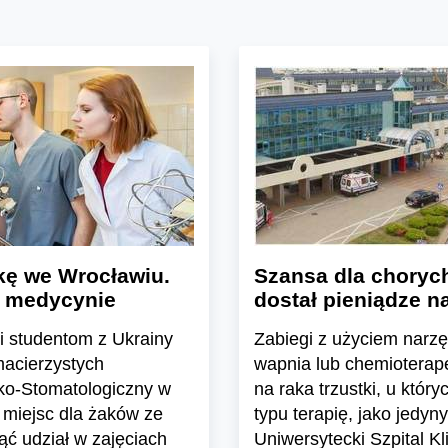
kę we Wrocławiu.
Szansa dla chorych
a medycynie
dostał pieniądze n
 studentom z Ukrainy
Zabiegi z użyciem narz
macierzystych
wapnia lub chemioterap
sko-Stomatologiczny w
na raka trzustki, u któr
miejsc dla żaków ze
typu terapię, jako jedyny
ć udział w zajęciach
Uniwersytecki Szpital K