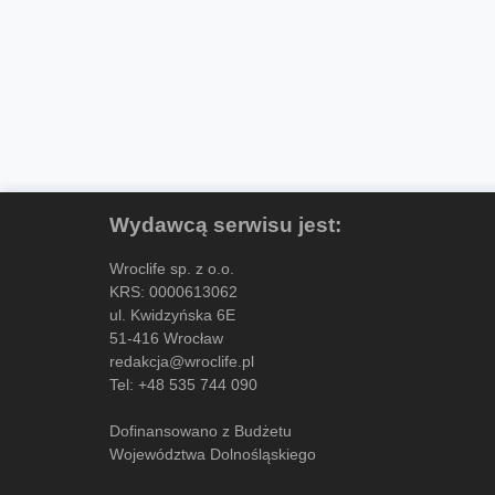
Wydawcą serwisu jest:
Wroclife sp. z o.o.
KRS: 0000613062
ul. Kwidzyńska 6E
51-416 Wrocław
redakcja@wroclife.pl
Tel:
+48 535 744 090
Dofinansowano z Budżetu
Województwa Dolnośląskiego