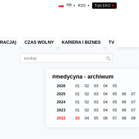
•
RSS
•
Tryb EKO
✖
RACJA)
CZAS WOLNY
KARIERA I BIZNES
TV
#medycyna - archiwum
2026
01
02
03
04
05
2025
01
02
03
04
05
06
07
2024
01
02
03
04
05
06
07
2023
01
02
03
04
05
06
07
2022
03
04
05
06
07
08
09