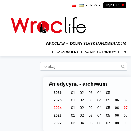
•
RSS
•
Tryb EKO
✖
WROCŁAW
•
DOLNY ŚLĄSK (AGLOMERACJA)
•
CZAS WOLNY
•
KARIERA I BIZNES
•
TV
#medycyna - archiwum
2026
01
02
03
04
05
2025
01
02
03
04
05
06
07
2024
01
02
03
04
05
06
07
2023
01
02
03
04
05
06
07
2022
03
04
05
06
07
08
09