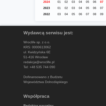
2024
01
02
03
04
05
06
07
2023
01
02
03
04
05
06
07
2022
03
04
05
06
07
08
09
Wydawcą serwisu jest:
Wroclife sp. z o.o.
KRS: 0000613062
ul. Kwidzyńska 6E
51-416 Wrocław
redakcja@wroclife.pl
Tel:
+48 535 744 090
Dofinansowano z Budżetu
Województwa Dolnośląskiego
Współpraca
Redaktor naczelny