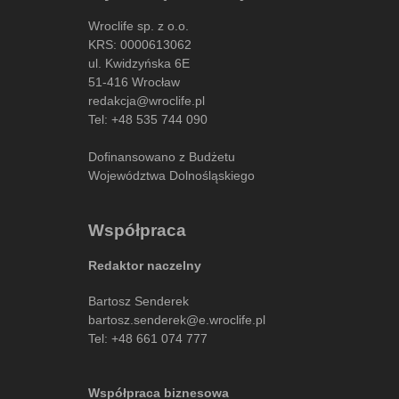
Wroclife sp. z o.o.
KRS: 0000613062
ul. Kwidzyńska 6E
51-416 Wrocław
redakcja@wroclife.pl
Tel:
+48 535 744 090
Dofinansowano z Budżetu
Województwa Dolnośląskiego
Współpraca
Redaktor naczelny
Bartosz Senderek
bartosz.senderek@e.wroclife.pl
Tel:
+48 661 074 777
Współpraca biznesowa