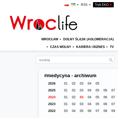
•
RSS
•
Tryb EKO
✖
WROCŁAW
•
DOLNY ŚLĄSK (AGLOMERACJA)
•
CZAS WOLNY
•
KARIERA I BIZNES
•
TV
#medycyna - archiwum
2026
01
02
03
04
05
2025
01
02
03
04
05
06
07
2024
01
02
03
04
05
06
07
2023
01
02
03
04
05
06
07
2022
03
04
05
06
07
08
09