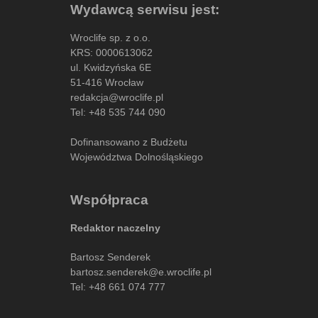
Wydawcą serwisu jest:
Wroclife sp. z o.o.
KRS: 0000613062
ul. Kwidzyńska 6E
51-416 Wrocław
redakcja@wroclife.pl
Tel:
+48 535 744 090
Dofinansowano z Budżetu
Województwa Dolnośląskiego
Współpraca
Redaktor naczelny
Bartosz Senderek
bartosz.senderek@e.wroclife.pl
Tel:
+48 661 074 777