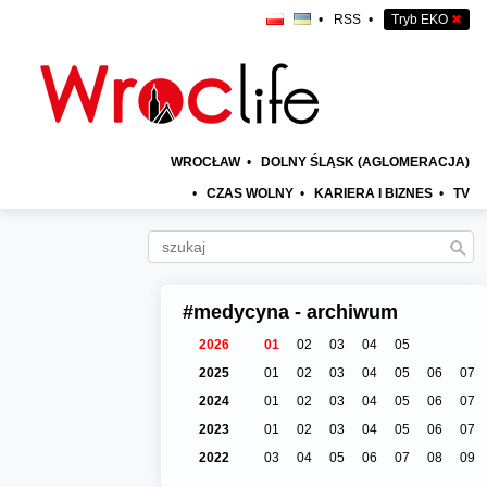
•
RSS
•
Tryb EKO
✖
WROCŁAW
•
DOLNY ŚLĄSK (AGLOMERACJA)
•
CZAS WOLNY
•
KARIERA I BIZNES
•
TV
#medycyna - archiwum
2026
01
02
03
04
05
2025
01
02
03
04
05
06
07
2024
01
02
03
04
05
06
07
2023
01
02
03
04
05
06
07
2022
03
04
05
06
07
08
09