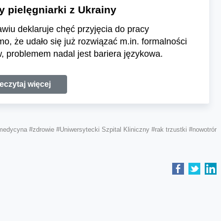
y pielęgniarki z Ukrainy
awiu deklaruje chęć przyjęcia do pracy
imo, że udało się już rozwiązać m.in. formalności
 problemem nadal jest bariera językowa.
eczytaj więcej
medycyna
#zdrowie
#Uniwersytecki Szpital Kliniczny
#rak trzustki
#nowotrór