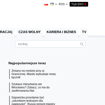
•
RSS
•
Tryb EKO
✖
RACJA)
CZAS WOLNY
KARIERA I BIZNES
TV
Najpopularniejsze teraz
Zmiany na rondzie przy ul.
Granicznej. Miasto wybuduje nowy
łącznik
Szukasz mieszkania we
Wrocławiu? Zobacz, co ma do
zaoferowania Atal
Gajowicka przestanie być
„odcinkiem testowym dla
zawieszeń”. Rusza remont między