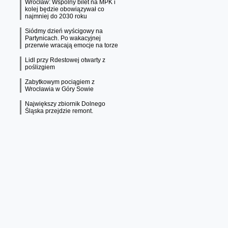
Wrocław: Wspólny bilet na MPK i
kolej będzie obowiązywał co
najmniej do 2030 roku
Siódmy dzień wyścigowy na
Partynicach. Po wakacyjnej
przerwie wracają emocje na torze
Lidl przy Rdestowej otwarty z
poślizgiem
Zabytkowym pociągiem z
Wrocławia w Góry Sowie
Największy zbiornik Dolnego
Śląska przejdzie remont.