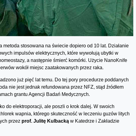
 metoda stosowana na świecie dopiero od 10 lat. Działanie
wych impulsów elektrycznych, które wywołują ubytki w
homeostazy, a następnie śmierć komórki. Użycie NanoKnife
 nerwów wokół miejsc zaatakowanych przez raka.
dzono już pięć lat temu. Do tej pory procedurze poddanych
oda nie jest jednak refundowana przez NFZ, stąd źródłem
amach grantu Agencji Badań Medycznych.
ko do elektroporacji, ale poszli o krok dalej. W swoich
lorek wapnia, którego skuteczność w leczeniu guzów litych
nych przez
prof. Julitę Kulbacką
w Katedrze i Zakładzie