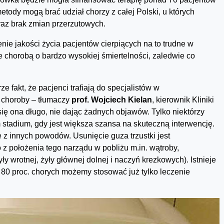
etody mogą brać udział chorzy z całej Polski, u których
raz brak zmian przerzutowych.
nie jakości życia pacjentów cierpiących na to trudne w
e chorobą o bardzo wysokiej śmiertelności, zaledwie co
 fakt, że pacjenci trafiają do specjalistów w
 choroby – tłumaczy
prof. Wojciech Kielan
, kierownik Kliniki
się ona długo, nie dając żadnych objawów. Tylko niektórzy
tadium, gdy jest większa szansa na skuteczną interwencję.
 z innych powodów. Usunięcie guza trzustki jest
z położenia tego narządu w pobliżu m.in. wątroby,
 wrotnej, żyły głównej dolnej i naczyń krezkowych). Istnieje
o 80 proc. chorych możemy stosować już tylko leczenie