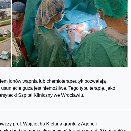
niem jonów wapnia lub chemioterapeutyk pozwalają
h usunięcie guza jest niemożliwe. Tego typu terapię, jako
ersytecki Szpital Kliniczny we Wrocławiu.
awczy prof. Wojciecha Kielana grantu z Agencji
cówka będzie mogła sfinansować terapię ponad 70 pacjentów