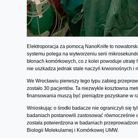
Elektroporacja za pomocą NanoKnife to nowatorska
systemu polega na wytworzeniu serii mikrosekundo
błonach komórkowych, co z kolei powoduje utratę 
nie uszkadza jednak stale naczyń krwionośnych i
We Wrocławiu pierwszy tego typu zabieg przeprowa
zostało 30 pacjentów. Ta niezwykle kosztowna met
finansowania muszą być pieniądze pozyskane w r
Wnioskując o środki badacze nie ograniczyli się tyl
badaniach postanowili zastosować równocześnie ch
została potwierdzona w badaniach przeprowadzo
Biologii Molekularnej i Komórkowej UMW.