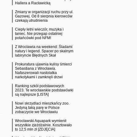
Hallera a Racławicką
Zmiany w organizacji ruchu przy ul.
Gazowej. Od 8 sierpnia kierowców
czekają utrudnienia
Ciepły letni wieczór, muzyka i
taniec. Nie przegap ostatniej
potańcówki pod NFM!
Z Wrocławia na weekend: Śladami
natury i legend. Spacer po skalnym
labiryncie Błędnych Skał
Prokuratura ujawnia kulisy śmierci
Sebastiana z Wrocławia.
Nafaszerowali nastolatka
narkotykami i zamknęli drzwi
Ranking szkół podstawowych
2023. Te wrocławskie podstawówki
są najlepsze [LISTA]
Nowi skrzydlaci mieszkańcy zoo.
Jedyną taką parę w Polsce
zobaczycie we Wrocławiu
Wrocławski Aquapark wymienił
wszystkie zjeżdżalnie. Kosztowało
to 12,5 mln zł [ZDJĘCIA]