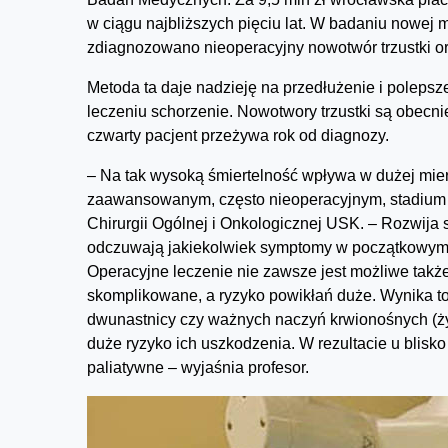
w ciągu najbliższych pięciu lat. W badaniu nowej m
zdiagnozowano nieoperacyjny nowotwór trzustki o
Metoda ta daje nadzieję na przedłużenie i polepsze
leczeniu schorzenie. Nowotwory trzustki są obecni
czwarty pacjent przeżywa rok od diagnozy.
– Na tak wysoką śmiertelność wpływa w dużej mierze
zaawansowanym, często nieoperacyjnym, stadium
Chirurgii Ogólnej i Onkologicznej USK. – Rozwija 
odczuwają jakiekolwiek symptomy w początkowym s
Operacyjne leczenie nie zawsze jest możliwe także
skomplikowane, a ryzyko powikłań duże. Wynika to 
dwunastnicy czy ważnych naczyń krwionośnych (żyły
duże ryzyko ich uszkodzenia. W rezultacie u blisk
paliatywne – wyjaśnia profesor.