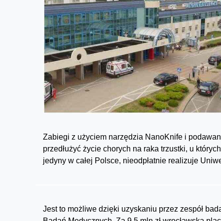
Zabiegi z użyciem narzędzia NanoKnife i podawa
przedłużyć życie chorych na raka trzustki, u któryc
jedyny w całej Polsce, nieodpłatnie realizuje Uniw
Jest to możliwe dzięki uzyskaniu przez zespół bad
Badań Medycznych. Za 9,5 mln zł wrocławska pla