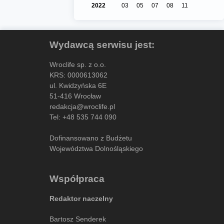
2022
03
05
07
08
11
Wydawcą serwisu jest:
Wroclife sp. z o.o.
KRS: 0000613062
ul. Kwidzyńska 6E
51-416 Wrocław
redakcja@wroclife.pl
Tel:
+48 535 744 090
Dofinansowano z Budżetu
Województwa Dolnośląskiego
Współpraca
Redaktor naczelny
Bartosz Senderek