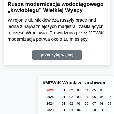
Rusza modernizacja wodociągowego
„krwiobiegu” Wielkiej Wyspy
W rejonie ul. Mickiewicza ruszyły prace nad
jedną z najważniejszych magistrali zasilających
tę część Wrocławia. Prowadzona przez MPWiK
modernizacja potrwa około 10 miesięcy.
przeczytaj więcej
#MPWiK Wrocław - archiwum
2026
01
02
03
04
05
06
2025
01
02
03
04
05
06
07
2024
01
02
03
06
07
08
09
2023
01
03
04
08
10
11