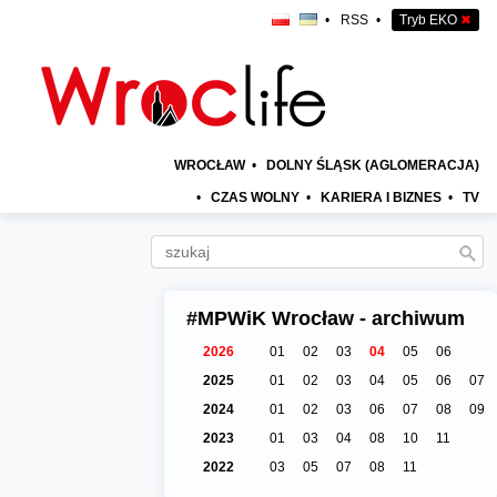
•
RSS
•
Tryb EKO
✖
WROCŁAW
•
DOLNY ŚLĄSK (AGLOMERACJA)
•
CZAS WOLNY
•
KARIERA I BIZNES
•
TV
#MPWiK Wrocław - archiwum
2026
01
02
03
04
05
06
2025
01
02
03
04
05
06
07
2024
01
02
03
06
07
08
09
2023
01
03
04
08
10
11
2022
03
05
07
08
11