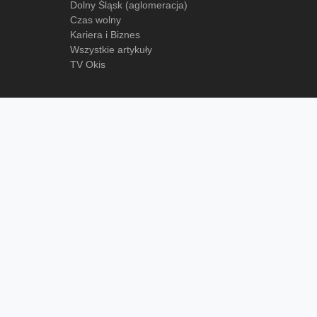
Dolny Śląsk (aglomeracja)
Czas wolny
Kariera i Biznes
Wszystkie artykuły
TV Okis