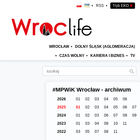
•
RSS
•
Tryb EKO
✖
WROCŁAW
•
DOLNY ŚLĄSK (AGLOMERACJA)
•
CZAS WOLNY
•
KARIERA I BIZNES
•
TV
#MPWiK Wrocław - archiwum
2026
01
02
03
04
05
06
2025
01
02
03
04
05
06
07
2024
01
02
03
06
07
08
09
2023
01
03
04
08
10
11
2022
03
05
07
08
11