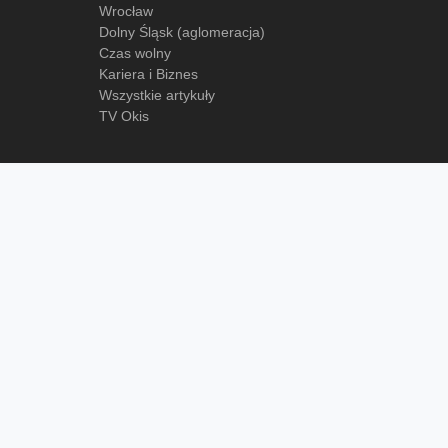
Wrocław
Dolny Śląsk (aglomeracja)
Czas wolny
Kariera i Biznes
Wszystkie artykuły
TV Okis