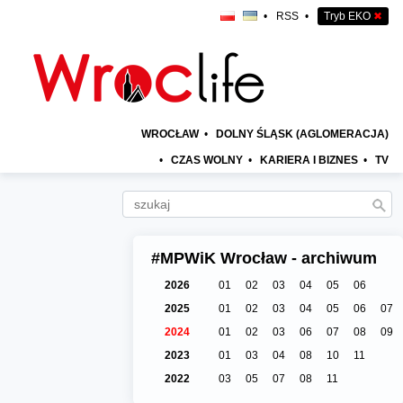
•
RSS
•
Tryb EKO
✖
WROCŁAW
•
DOLNY ŚLĄSK (AGLOMERACJA)
•
CZAS WOLNY
•
KARIERA I BIZNES
•
TV
#MPWiK Wrocław - archiwum
2026
01
02
03
04
05
06
2025
01
02
03
04
05
06
07
2024
01
02
03
06
07
08
09
2023
01
03
04
08
10
11
2022
03
05
07
08
11