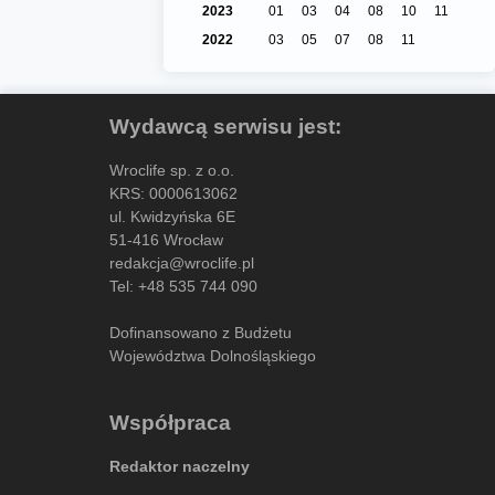
2023
01
03
04
08
10
11
2022
03
05
07
08
11
Wydawcą serwisu jest:
Wroclife sp. z o.o.
KRS: 0000613062
ul. Kwidzyńska 6E
51-416 Wrocław
redakcja@wroclife.pl
Tel:
+48 535 744 090
Dofinansowano z Budżetu
Województwa Dolnośląskiego
Współpraca
Redaktor naczelny