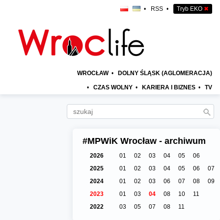
•
RSS
•
Tryb EKO
✖
WROCŁAW
•
DOLNY ŚLĄSK (AGLOMERACJA)
•
CZAS WOLNY
•
KARIERA I BIZNES
•
TV
#MPWiK Wrocław - archiwum
2026
01
02
03
04
05
06
2025
01
02
03
04
05
06
07
2024
01
02
03
06
07
08
09
2023
01
03
04
08
10
11
2022
03
05
07
08
11