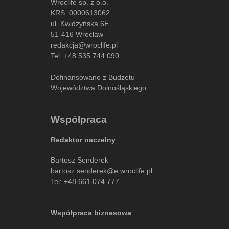
Wroclife sp. z o.o.
KRS: 0000613062
ul. Kwidzyńska 6E
51-416 Wrocław
redakcja@wroclife.pl
Tel:
+48 535 744 090
Dofinansowano z Budżetu
Województwa Dolnośląskiego
Współpraca
Redaktor naczelny
Bartosz Senderek
bartosz.senderek@e.wroclife.pl
Tel:
+48 661 074 777
Współpraca biznesowa