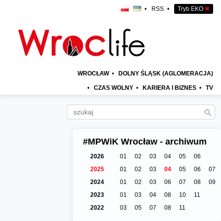
•
RSS
•
Tryb EKO
✖
WROCŁAW
•
DOLNY ŚLĄSK (AGLOMERACJA)
•
CZAS WOLNY
•
KARIERA I BIZNES
•
TV
#MPWiK Wrocław - archiwum
2026
01
02
03
04
05
06
2025
01
02
03
04
05
06
07
2024
01
02
03
06
07
08
09
2023
01
03
04
08
10
11
2022
03
05
07
08
11