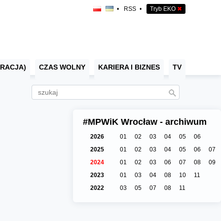
•
RSS
•
Tryb EKO
✖
RACJA)
CZAS WOLNY
KARIERA I BIZNES
TV
#MPWiK Wrocław - archiwum
2026
01
02
03
04
05
06
2025
01
02
03
04
05
06
07
2024
01
02
03
06
07
08
09
2023
01
03
04
08
10
11
2022
03
05
07
08
11