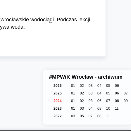
 wrocławskie wodociągi. Podczas lekcji
grywa woda.
#MPWiK Wrocław - archiwum
2026
01
02
03
04
05
06
2025
01
02
03
04
05
06
07
2024
01
02
03
06
07
08
09
2023
01
03
04
08
10
11
2022
03
05
07
08
11