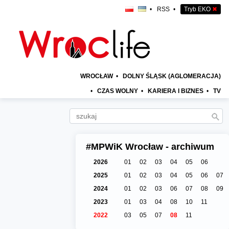
•
RSS
•
Tryb EKO
✖
WROCŁAW
•
DOLNY ŚLĄSK (AGLOMERACJA)
•
CZAS WOLNY
•
KARIERA I BIZNES
•
TV
#MPWiK Wrocław - archiwum
2026
01
02
03
04
05
06
2025
01
02
03
04
05
06
07
2024
01
02
03
06
07
08
09
2023
01
03
04
08
10
11
2022
03
05
07
08
11