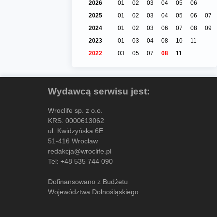
2026
01
02
03
04
05
06
2025
01
02
03
04
05
06
07
2024
01
02
03
06
07
08
09
2023
01
03
04
08
10
11
2022
03
05
07
08
11
Wydawcą serwisu jest:
Wroclife sp. z o.o.
KRS: 0000613062
ul. Kwidzyńska 6E
51-416 Wrocław
redakcja@wroclife.pl
Tel:
+48 535 744 090
Dofinansowano z Budżetu
Województwa Dolnośląskiego