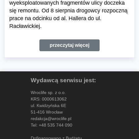
wyeksploatowanych fragmentów ulicy doczeka
się remontu. Od 8 sierpnia drogowcy rozpoczną
prace na odcinku od al. Hallera do ul.
Racławickiej.
przeczytaj więcej
Wydawcą serwisu jest:
Wroclife sp. z o.o.
KRS: 0000613062
ul. Kwidzyńska 6E
51-416 Wrocław
redakcja@wroclife.pl
Tel:
+48 535 744 090
Dofinansowano z Budżetu