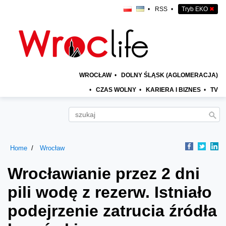
•
RSS
•
Tryb EKO
✖
WROCŁAW
•
DOLNY ŚLĄSK (AGLOMERACJA)
•
CZAS WOLNY
•
KARIERA I BIZNES
•
TV
Home
Wrocław
Wrocławianie przez 2 dni
pili wodę z rezerw. Istniało
podejrzenie zatrucia źródła