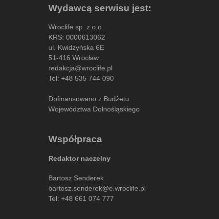
Wydawcą serwisu jest:
Wroclife sp. z o.o.
KRS: 0000613062
ul. Kwidzyńska 6E
51-416 Wrocław
redakcja@wroclife.pl
Tel:
+48 535 744 090
Dofinansowano z Budżetu
Województwa Dolnośląskiego
Współpraca
Redaktor naczelny
Bartosz Senderek
bartosz.senderek@e.wroclife.pl
Tel:
+48 661 074 777