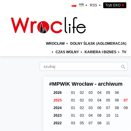
•
RSS
•
Tryb EKO
✖
WROCŁAW
•
DOLNY ŚLĄSK (AGLOMERACJA)
•
CZAS WOLNY
•
KARIERA I BIZNES
•
TV
#MPWiK Wrocław - archiwum
2026
01
02
03
04
05
06
2025
01
02
03
04
05
06
07
2024
01
02
03
06
07
08
09
2023
01
03
04
08
10
11
2022
03
05
07
08
11