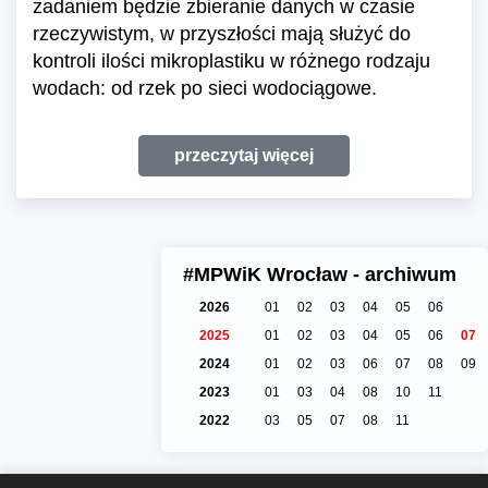
zadaniem będzie zbieranie danych w czasie
rzeczywistym, w przyszłości mają służyć do
kontroli ilości mikroplastiku w różnego rodzaju
wodach: od rzek po sieci wodociągowe.
przeczytaj więcej
#MPWiK Wrocław - archiwum
2026
01
02
03
04
05
06
2025
01
02
03
04
05
06
07
2024
01
02
03
06
07
08
09
2023
01
03
04
08
10
11
2022
03
05
07
08
11