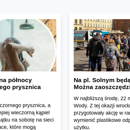
na północy
Na pl. Solnym będą
nego prysznica
Można zaoszczędzić
W najbliższą środę, 22
eczornego prysznica, a
Wody. Z tej okazji wrocł
piej wieczorną kąpiel
przygotowały akcję w r
ątku na sobotę na sieci
wymienić plastikowe odp
ce, które mogą
użytku.