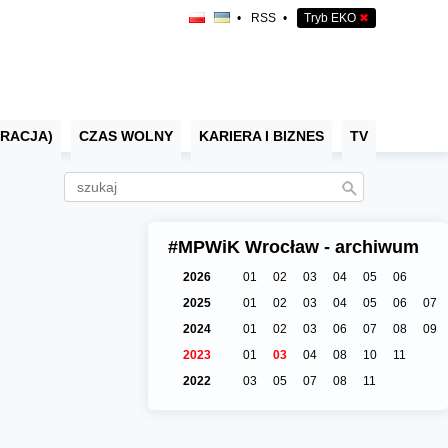
•
RSS
•
Tryb EKO
✖
RACJA)
CZAS WOLNY
KARIERA I BIZNES
TV
#MPWiK Wrocław - archiwum
2026
01
02
03
04
05
06
2025
01
02
03
04
05
06
07
2024
01
02
03
06
07
08
09
2023
01
03
04
08
10
11
2022
03
05
07
08
11