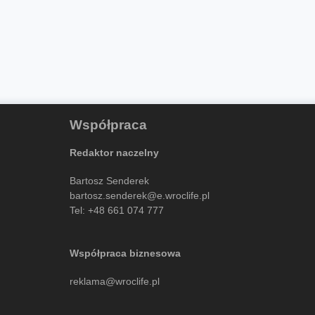
Współpraca
Redaktor naczelny
Bartosz Senderek
bartosz.senderek@e.wroclife.pl
Tel:
+48 661 074 777
Współpraca biznesowa
reklama@wroclife.pl