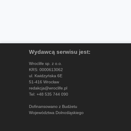
Wydawcą serwisu jest:
Wroclife sp. z o.o.
KRS: 0000613062
ul. Kwidzyńska 6E
51-416 Wrocław
redakcja@wroclife.pl
Tel:
+48 535 744 090
Dofinansowano z Budżetu
Województwa Dolnośląskiego