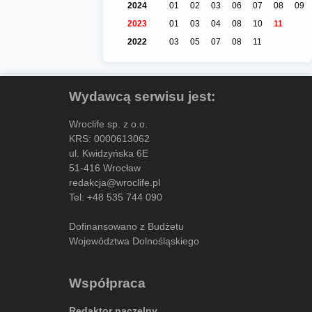
2024
01
02
03
06
07
08
09
2023
01
03
04
08
10
11
2022
03
05
07
08
11
Wydawcą serwisu jest:
Wroclife sp. z o.o.
KRS: 0000613062
ul. Kwidzyńska 6E
51-416 Wrocław
redakcja@wroclife.pl
Tel:
+48 535 744 090
Dofinansowano z Budżetu
Województwa Dolnośląskiego
Współpraca
Redaktor naczelny