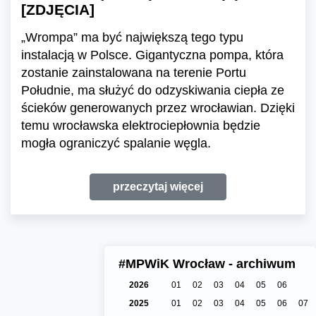
[ZDJĘCIA]
„Wrompa” ma być największą tego typu
instalacją w Polsce. Gigantyczna pompa, która
zostanie zainstalowana na terenie Portu
Południe, ma służyć do odzyskiwania ciepła ze
ścieków generowanych przez wrocławian. Dzięki
temu wrocławska elektrociepłownia będzie
mogła ograniczyć spalanie węgla.
przeczytaj więcej
#MPWiK Wrocław - archiwum
2026
01
02
03
04
05
06
2025
01
02
03
04
05
06
07