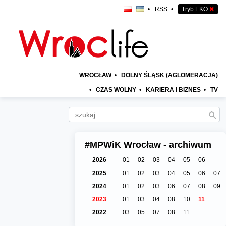
•
RSS
•
Tryb EKO
✖
WROCŁAW
•
DOLNY ŚLĄSK (AGLOMERACJA)
•
CZAS WOLNY
•
KARIERA I BIZNES
•
TV
#MPWiK Wrocław - archiwum
2026
01
02
03
04
05
06
2025
01
02
03
04
05
06
07
2024
01
02
03
06
07
08
09
2023
01
03
04
08
10
11
2022
03
05
07
08
11