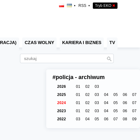
•
RSS
•
Tryb EKO
✖
RACJA)
CZAS WOLNY
KARIERA I BIZNES
TV
#policja - archiwum
2026
01
02
03
2025
01
02
03
04
05
06
07
2024
01
02
03
04
05
06
07
2023
01
02
03
04
05
06
07
2022
03
04
05
06
07
08
09