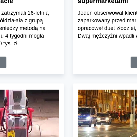
macie
supermarketami
zatrzymali 16-letnią
Jeden obserwował klien
łdziałała z grupą
zaparkowany przed mark
ieniędzy metodą na
opracował duet złodziei
u 4 tygodni mogła
Dwaj mężczyźni wpadli 
tys. zł.