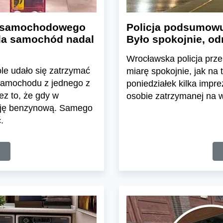
li samochodowego
Policja podsumowu
ola samochód nadal
Było spokojnie, od
Wrocławska policja prze
le udało się zatrzymać
miarę spokojnie, jak na
ż samochodu z jednego z
poniedziałek kilka impre
ez to, że gdy w
osobie zatrzymanej na
tację benzynową. Samego
.