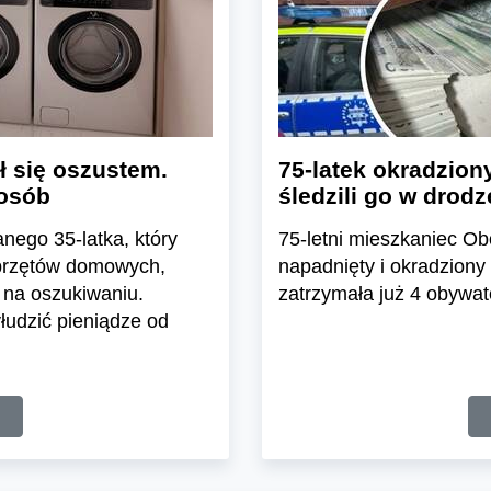
ł się oszustem.
75-latek okradzion
 osób
śledzili go w drod
nego 35-latka, który
75-letni mieszkaniec Ob
 sprzętów domowych,
napadnięty i okradziony 
a na oszukiwaniu.
zatrzymała już 4 obywate
łudzić pieniądze od