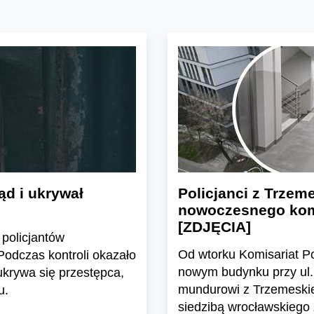
ąd i ukrywał
Policjanci z Trzeme
nowoczesnego kom
[ZDJĘCIA]
policjantów
Od wtorku Komisariat Po
Podczas kontroli okazało
nowym budynku przy ul. L
ukrywa się przestępca,
mundurowi z Trzemeskie
u.
siedzibą wrocławskiego