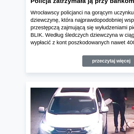
Policja zatrzymała ją przy banko
Wrocławscy policjanci na gorącym uczynku 
dziewczynę, która najprawdopodobniej wspó
przestępczą zajmującą się wyłudzeniami p
BLIK. Według śledczych dziewczyna w ciąg
wypłacić z kont poszkodowanych nawet 400 
przeczytaj więcej