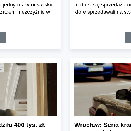
na jednym z wrocławskich
trudniła się sprzedażą 
 czadem mężczyźnie w
które sprzedawali na sw
iła 400 tys. zł.
Wrocław: Seria kra