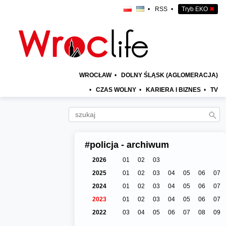
•
RSS
•
Tryb EKO
✖
WROCŁAW
•
DOLNY ŚLĄSK (AGLOMERACJA)
•
CZAS WOLNY
•
KARIERA I BIZNES
•
TV
#policja - archiwum
2026
01
02
03
2025
01
02
03
04
05
06
07
2024
01
02
03
04
05
06
07
2023
01
02
03
04
05
06
07
2022
03
04
05
06
07
08
09