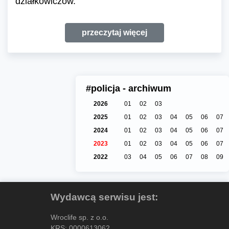
działkowiczów.
przeczytaj więcej
#policja - archiwum
2026
01
02
03
2025
01
02
03
04
05
06
07
2024
01
02
03
04
05
06
07
2023
01
02
03
04
05
06
07
2022
03
04
05
06
07
08
09
Wydawcą serwisu jest:
Wroclife sp. z o.o.
KRS: 0000613062