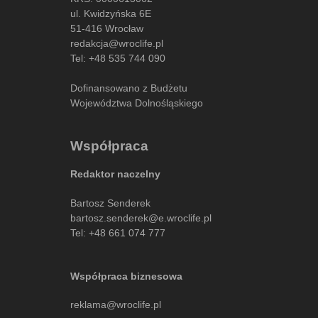
ul. Kwidzyńska 6E
51-416 Wrocław
redakcja@wroclife.pl
Tel:
+48 535 744 090
Dofinansowano z Budżetu
Województwa Dolnośląskiego
Współpraca
Redaktor naczelny
Bartosz Senderek
bartosz.senderek@e.wroclife.pl
Tel:
+48 661 074 777
Współpraca biznesowa
reklama@wroclife.pl