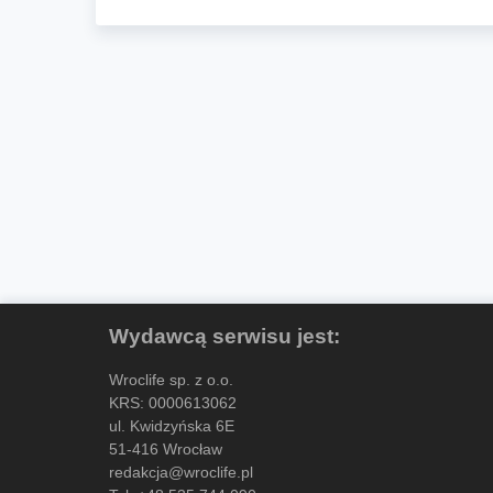
Wydawcą serwisu jest:
Wroclife sp. z o.o.
KRS: 0000613062
ul. Kwidzyńska 6E
51-416 Wrocław
redakcja@wroclife.pl