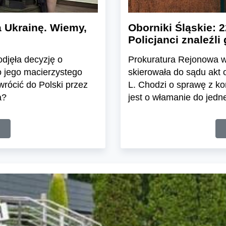
 Ukrainę. Wiemy,
Oborniki Śląskie: 2
Policjanci znaleźl
djęła decyzję o
Prokuratura Rejonowa w
o jego macierzystego
skierowała do sądu akt 
wrócić do Polski przez
L. Chodzi o sprawę z k
a?
jest o włamanie do jedn