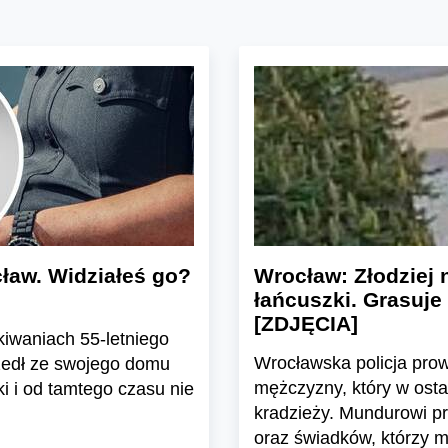
cław. Widziałeś go?
Wrocław: Złodziej 
łańcuszki. Grasuje
[ZDJĘCIA]
kiwaniach 55-letniego
Wrocławska policja pro
edł ze swojego domu
mężczyzny, który w osta
i i od tamtego czasu nie
kradzieży. Mundurowi p
oraz świadków, którzy 