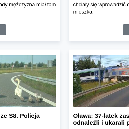
łody mężczyzna miał tam
chciały się wprowadzić d
mieszka.
ze S8. Policja
Oława: 37-latek z
odnaleźli i ukarali