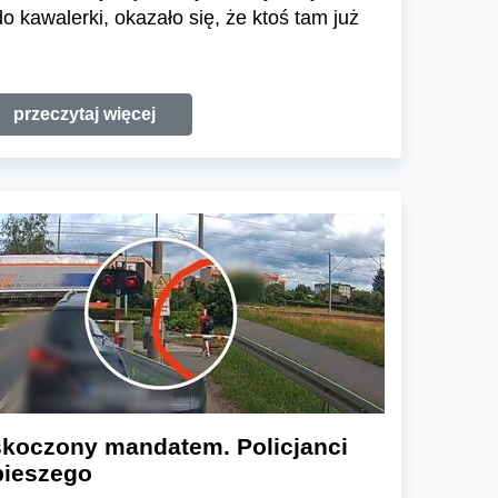
o kawalerki, okazało się, że ktoś tam już
przeczytaj więcej
askoczony mandatem. Policjanci
 pieszego