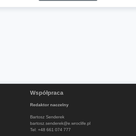
Współpraca
Redaktor naczelny
Bartosz Senderek
bartosz.senderek@e.wroclife.pl
Tel:
+48 661 074 777