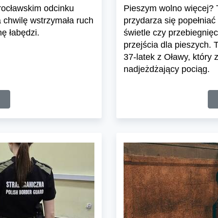
rocławskim odcinku
Pieszym wolno więcej? T
a chwilę wstrzymała ruch
przydarza się popełniać
ę łabędzi.
świetle czy przebiegnięc
przejścia dla pieszych. 
37-latek z Oławy, który 
nadjeżdżający pociąg.