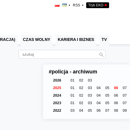
•
RSS
•
Tryb EKO
✖
RACJA)
CZAS WOLNY
KARIERA I BIZNES
TV
#policja - archiwum
2026
01
02
03
2025
01
02
03
04
05
06
07
2024
01
02
03
04
05
06
07
2023
01
02
03
04
05
06
07
2022
03
04
05
06
07
08
09