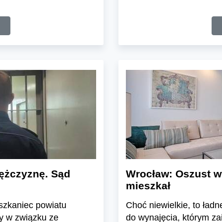
mężczyznę. Sąd
Wrocław: Oszust wy
mieszkał
eszkaniec powiatu
Choć niewielkie, to ładn
y w związku ze
do wynajęcia, którym zai