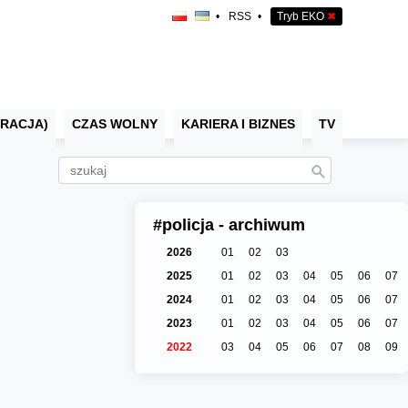
•
RSS
•
Tryb EKO
✖
RACJA)
CZAS WOLNY
KARIERA I BIZNES
TV
#policja - archiwum
2026
01
02
03
2025
01
02
03
04
05
06
07
2024
01
02
03
04
05
06
07
2023
01
02
03
04
05
06
07
2022
03
04
05
06
07
08
09