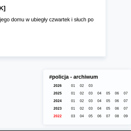
K]
jego domu w ubiegły czwartek i słuch po
#policja - archiwum
2026
01
02
03
2025
01
02
03
04
05
06
07
2024
01
02
03
04
05
06
07
2023
01
02
03
04
05
06
07
2022
03
04
05
06
07
08
09