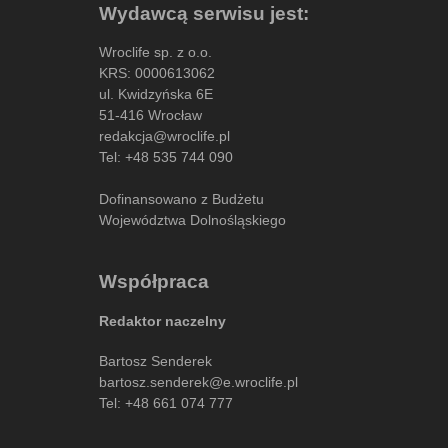
Wydawcą serwisu jest:
Wroclife sp. z o.o.
KRS: 0000613062
ul. Kwidzyńska 6E
51-416 Wrocław
redakcja@wroclife.pl
Tel:
+48 535 744 090
Dofinansowano z Budżetu
Województwa Dolnośląskiego
Współpraca
Redaktor naczelny
Bartosz Senderek
bartosz.senderek@e.wroclife.pl
Tel:
+48 661 074 777