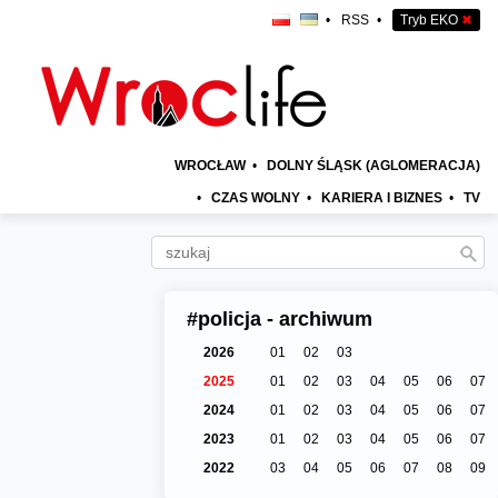
•
RSS
•
Tryb EKO
✖
WROCŁAW
•
DOLNY ŚLĄSK (AGLOMERACJA)
•
CZAS WOLNY
•
KARIERA I BIZNES
•
TV
#policja - archiwum
2026
01
02
03
2025
01
02
03
04
05
06
07
2024
01
02
03
04
05
06
07
2023
01
02
03
04
05
06
07
2022
03
04
05
06
07
08
09