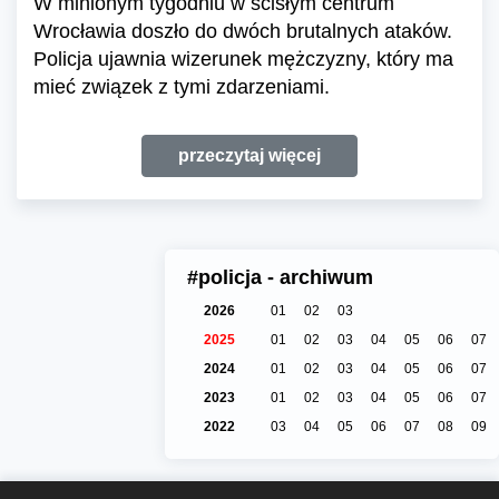
W minionym tygodniu w ścisłym centrum
Wrocławia doszło do dwóch brutalnych ataków.
Policja ujawnia wizerunek mężczyzny, który ma
mieć związek z tymi zdarzeniami.
przeczytaj więcej
#policja - archiwum
2026
01
02
03
2025
01
02
03
04
05
06
07
2024
01
02
03
04
05
06
07
2023
01
02
03
04
05
06
07
2022
03
04
05
06
07
08
09