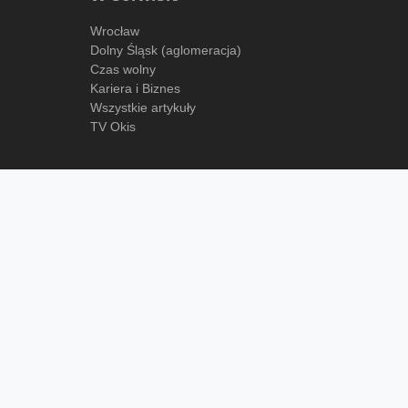
Wrocław
Dolny Śląsk (aglomeracja)
Czas wolny
Kariera i Biznes
Wszystkie artykuły
TV Okis