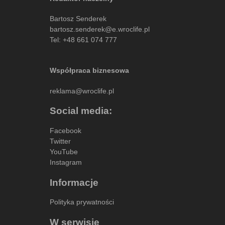
Bartosz Senderek
bartosz.senderek@e.wroclife.pl
Tel:
+48 661 074 777
Współpraca biznesowa
reklama@wroclife.pl
Social media:
Facebook
Twitter
YouTube
Instagram
Informacje
Polityka prywatności
W serwisie