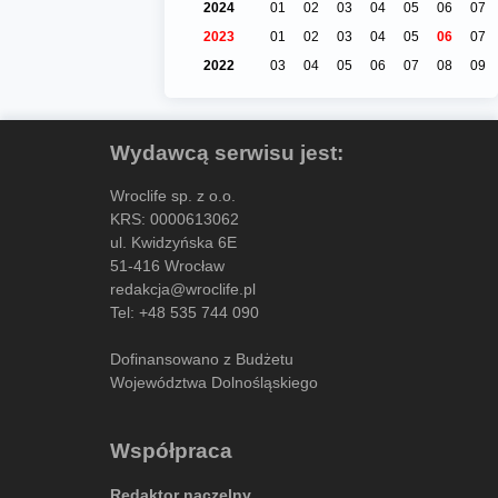
2024
01
02
03
04
05
06
07
2023
01
02
03
04
05
06
07
2022
03
04
05
06
07
08
09
Wydawcą serwisu jest:
Wroclife sp. z o.o.
KRS: 0000613062
ul. Kwidzyńska 6E
51-416 Wrocław
redakcja@wroclife.pl
Tel:
+48 535 744 090
Dofinansowano z Budżetu
Województwa Dolnośląskiego
Współpraca
Redaktor naczelny