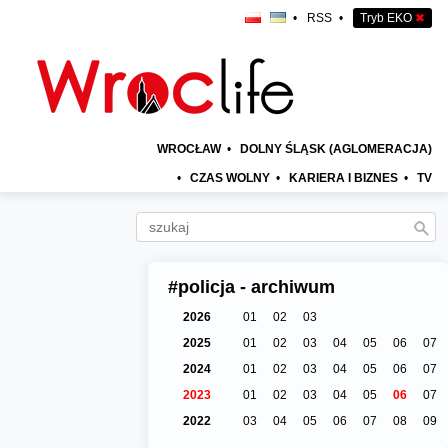
•
RSS
•
Tryb EKO
✖
WROCŁAW
•
DOLNY ŚLĄSK (AGLOMERACJA)
•
CZAS WOLNY
•
KARIERA I BIZNES
•
TV
#policja - archiwum
2026
01
02
03
2025
01
02
03
04
05
06
07
2024
01
02
03
04
05
06
07
2023
01
02
03
04
05
06
07
2022
03
04
05
06
07
08
09