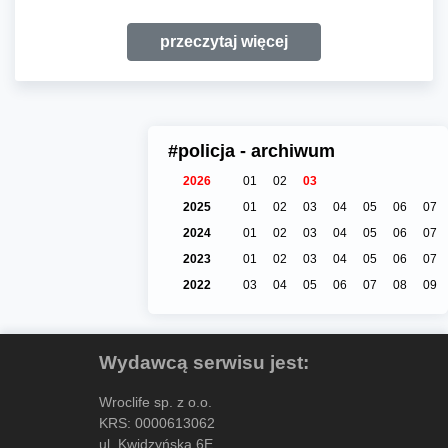
przeczytaj więcej
#policja - archiwum
2026
01
02
03
2025
01
02
03
04
05
06
07
2024
01
02
03
04
05
06
07
2023
01
02
03
04
05
06
07
2022
03
04
05
06
07
08
09
Wydawcą serwisu jest:
Wroclife sp. z o.o.
KRS: 0000613062
ul. Kwidzyńska 6E