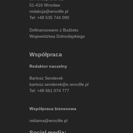
51-416 Wrocław
redakcja@wroclife.pl
Tel:
+48 535 744 090
Dofinansowano z Budżetu
Województwa Dolnośląskiego
Współpraca
Redaktor naczelny
Bartosz Senderek
bartosz.senderek@e.wroclife.pl
Tel:
+48 661 074 777
Współpraca biznesowa
reklama@wroclife.pl
Social media: