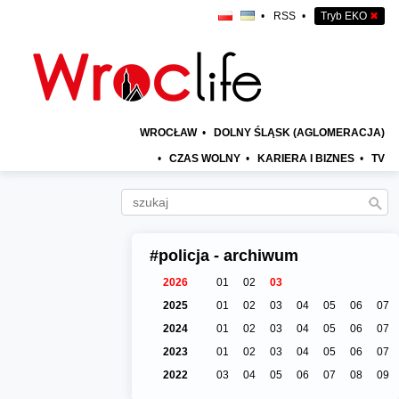
•
RSS
•
Tryb EKO
✖
WROCŁAW
•
DOLNY ŚLĄSK (AGLOMERACJA)
•
CZAS WOLNY
•
KARIERA I BIZNES
•
TV
#policja - archiwum
2026
01
02
03
2025
01
02
03
04
05
06
07
2024
01
02
03
04
05
06
07
2023
01
02
03
04
05
06
07
2022
03
04
05
06
07
08
09